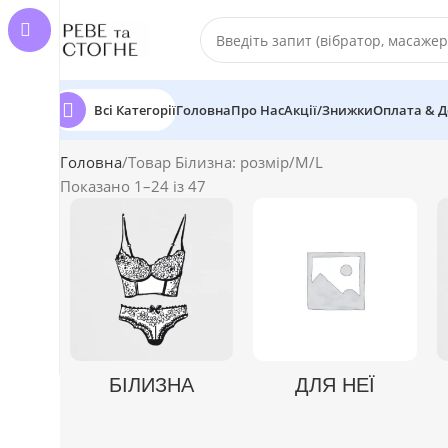
Всі Категорії
Головна
Про Нас
Акції/Знижки
Оплата & Д
Головна
Товар Білизна: розмір
M/L
Показано 1–24 із 47
БІЛИЗНА
ДЛЯ НЕЇ