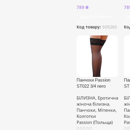
789
₴
78
Додати В Кошик
Д
Код товару:
SO5265
Ко
Панчохи Passion
Па
ST022 3/4 nero
ST
БІЛИЗНА
,
Еротична
БІ
жіноча білизна
,
жі
Панчохи, Мітенки,
Па
Колготки
Ко
Passion (Польща)
Pa