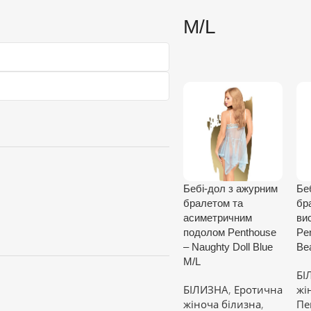
M/L
Бебі-дол з ажурним
Бе
бралетом та
бр
асиметричним
ви
подолом Penthouse
Pe
– Naughty Doll Blue
Be
M/L
БІ
БІЛИЗНА
,
Еротична
жі
жіноча білизна
,
Пе