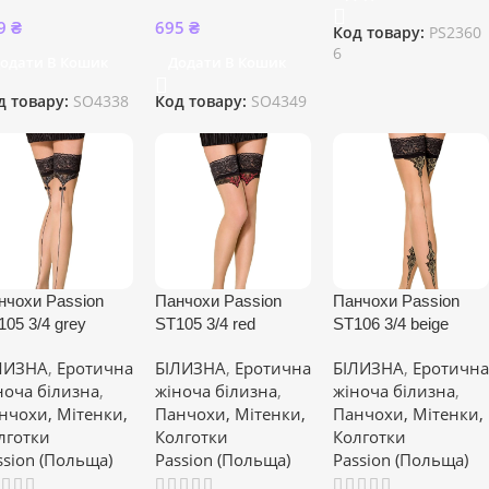
9
₴
695
₴
Код товару:
PS2360
6
одати В Кошик
Додати В Кошик
д товару:
SO4338
Код товару:
SO4349
нчохи Passion
Панчохи Passion
Панчохи Passion
105 3/4 grey
ST105 3/4 red
ST106 3/4 beige
ЛИЗНА
,
Еротична
БІЛИЗНА
,
Еротична
БІЛИЗНА
,
Еротична
ноча білизна
,
жіноча білизна
,
жіноча білизна
,
нчохи, Мітенки,
Панчохи, Мітенки,
Панчохи, Мітенки,
лготки
Колготки
Колготки
ssion (Польща)
Passion (Польща)
Passion (Польща)