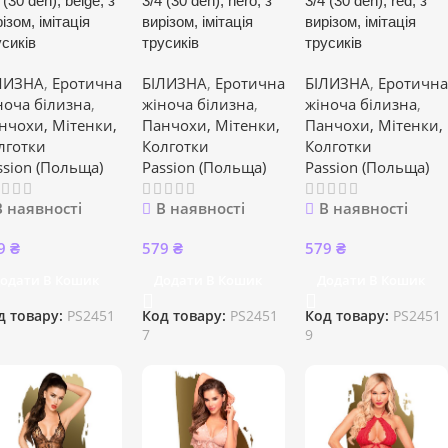
 (30 den), beige, з
3/4 (30 den), nero, з
3/4 (30 den), red, з
ізом, імітація
вирізом, імітація
вирізом, імітація
усиків
трусиків
трусиків
ЛИЗНА
,
Еротична
БІЛИЗНА
,
Еротична
БІЛИЗНА
,
Еротична
ноча білизна
,
жіноча білизна
,
жіноча білизна
,
нчохи, Мітенки,
Панчохи, Мітенки,
Панчохи, Мітенки,
лготки
Колготки
Колготки
ssion (Польща)
Passion (Польща)
Passion (Польща)
В наявності
В наявності
В наявності
9
₴
579
₴
579
₴
одати В Кошик
Додати В Кошик
Додати В Кошик
д товару:
PS2451
Код товару:
PS2451
Код товару:
PS2451
7
9