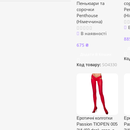
Пеньюари та
со
сорочки
Pe
Penthouse
(Н
(Німеччина)
В наявності
88
675
₴
Д
Додати В Кошик
Ко
Код товару:
SO4330
Еротичні колготки
Ер
Passion TIOPEN 005
Pa