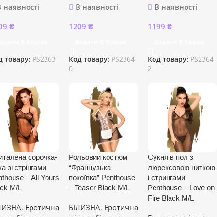
В наявності
В наявності
В наявності
09
₴
1209
₴
1199
₴
одати В Кошик
Додати В Кошик
Додати В Кошик
д товару:
PS2363
Код товару:
PS2364
Код товару:
PS2364
0
2
италена сорочка-
Рольовий костюм
Сукня в пол з
ка зі стрінгами
“Французька
люрексовою ниткою
thouse – All Yours
покоївка” Penthouse
і стрингами
ack M/L
– Teaser Black M/L
Penthouse – Love on
Fire Black M/L
ЛИЗНА
,
Еротична
БІЛИЗНА
,
Еротична