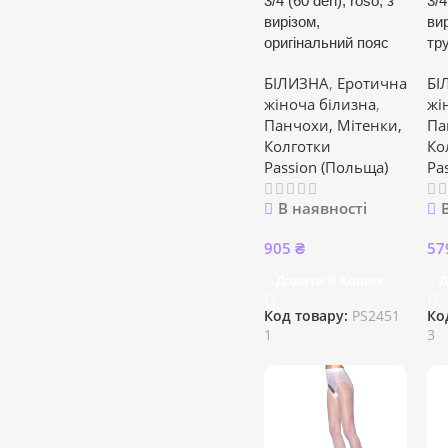
3/4 (60 den), roso, з
3/4
вирізом,
вир
оригінальний пояс
тр
БІЛИЗНА
,
Еротична
БІ
жіноча білизна
,
жі
Панчохи, Мітенки,
Па
Колготки
Ко
Passion (Польща)
Pa
В наявності
905
₴
57
Додати В Кошик
Д
Код товару:
PS2451
Ко
1
3