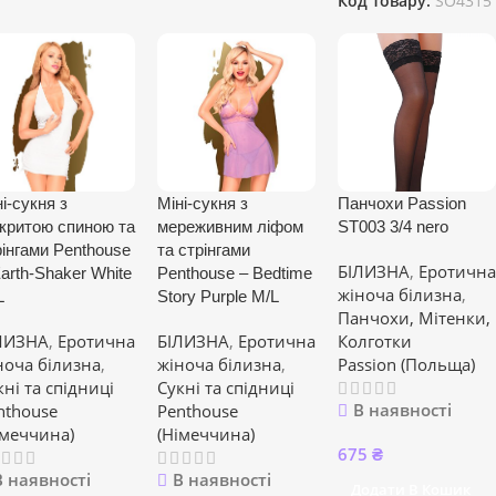
Код товару:
SO4315
і-сукня з
Міні-сукня з
Панчохи Passion
дкритою спиною та
мереживним ліфом
ST003 3/4 nero
рінгами Penthouse
та стрінгами
БІЛИЗНА
,
Еротична
arth-Shaker White
Penthouse – Bedtime
жіноча білизна
,
L
Story Purple M/L
Панчохи, Мітенки,
ЛИЗНА
,
Еротична
БІЛИЗНА
,
Еротична
Колготки
ноча білизна
,
жіноча білизна
,
Passion (Польща)
кні та спідниці
Сукні та спідниці
В наявності
nthouse
Penthouse
імеччина)
(Німеччина)
675
₴
В наявності
В наявності
Додати В Кошик