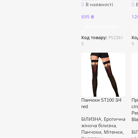
В наявності
695
₴
12
Додати В Кошик
Д
Код товару:
PS2361
Ко
5
9
Панчохи ST100 3/4
Пр
red
сіт
Pen
БІЛИЗНА
,
Еротична
Bl
жіноча білизна
,
Панчохи, Мітенки,
БІ