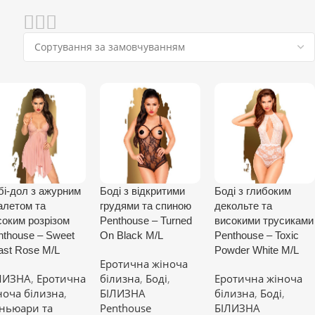
бі-дол з ажурним
Боді з відкритими
Боді з глибоким
алетом та
грудями та спиною
декольте та
соким розрізом
Penthouse – Turned
високими трусиками
nthouse – Sweet
On Black M/L
Penthouse – Toxic
ast Rose M/L
Powder White M/L
Еротична жіноча
ЛИЗНА
,
Еротична
білизна
,
Боді
,
Еротична жіноча
ноча білизна
,
БІЛИЗНА
білизна
,
Боді
,
ньюари та
Penthouse
БІЛИЗНА