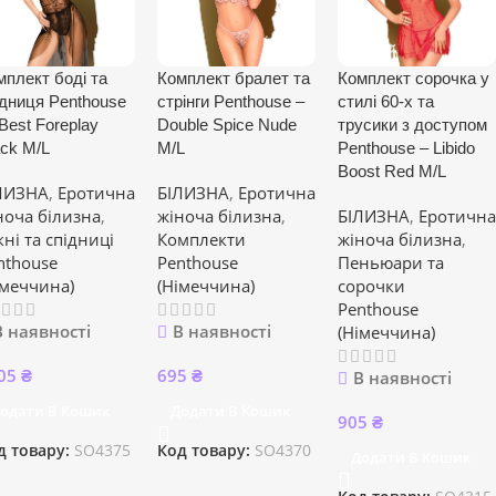
мплект боді та
Комплект бралет та
Комплект сорочка у
ідниця Penthouse
стрінги Penthouse –
стилі 60-х та
Best Foreplay
Double Spice Nude
трусики з доступом
ack M/L
M/L
Penthouse – Libido
Boost Red M/L
ЛИЗНА
,
Еротична
БІЛИЗНА
,
Еротична
ноча білизна
,
жіноча білизна
,
БІЛИЗНА
,
Еротична
кні та спідниці
Комплекти
жіноча білизна
,
nthouse
Penthouse
Пеньюари та
імеччина)
(Німеччина)
сорочки
Penthouse
В наявності
В наявності
(Німеччина)
05
₴
695
₴
В наявності
одати В Кошик
Додати В Кошик
905
₴
д товару:
SO4375
Код товару:
SO4370
Додати В Кошик