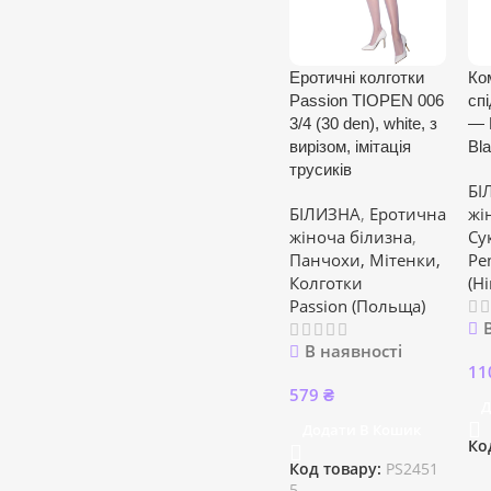
Еротичні колготки
Ко
Passion TIOPEN 006
сп
3/4 (30 den), white, з
— 
вирізом, імітація
Bl
трусиків
БІ
БІЛИЗНА
,
Еротична
жі
жіноча білизна
,
Су
Панчохи, Мітенки,
Pe
Колготки
(Н
Passion (Польща)
В наявності
11
579
₴
Д
Додати В Кошик
Ко
Код товару:
PS2451
5