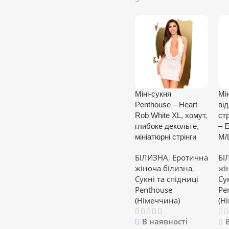
Міні-сукня
Мін
Penthouse – Heart
ві
Rob White XL, хомут,
ст
глибоке декольте,
– E
мініатюрні стрінги
M/
БІЛИЗНА
,
Еротична
БІ
жіноча білизна
,
жі
Сукні та спідниці
Су
Penthouse
Pe
(Німеччина)
(Н
В наявності