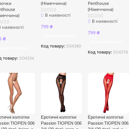
рочки
(Німеччина)
Penthouse
nthouse
(Німеччина)
В наявності
імеччина)
В наявності
799
₴
В наявності
799
₴
Додати В Кошик
5
₴
Додати В Кошик
Код товару:
SO4380
одати В Кошик
Код товару:
SO4378
д товару:
SO4334
отичні колготки
Еротичні колготки
Еротичні колготки
ssion TIOPEN 006
Passion TIOPEN 006
Passion TIOPEN 006