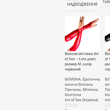
Тай
НАДХОДЖЕННЯ
Вінілові міттинки Art
Він
of Sex – Lora довгі,
of 
размер M, колір
ра
червоний
чо
БІЛИЗНА
,
Еротична
БІ
жіноча білизна
,
жі
Панчохи, Мітенки,
Па
Колготки
Ко
Art of Sex (Україна)
Art