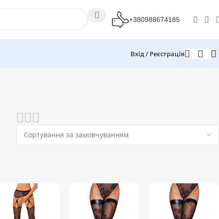
+380988674185
Вхід / Реєстрація