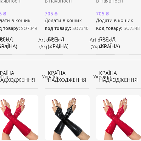
наявності
В наявності
В наявності
5
₴
705
₴
705
₴
дати в кошик
Додати в кошик
Додати в кошик
д товару:
SO7349
Код товару:
SO7340
Код товару:
SO7348
РЕНД
БРЕНД
БРЕНД
 Sex
Art of Sex
Art of Sex
КРАЇНА)
(КРАЇНА)
(КРАЇНА)
їна)
(Україна)
(Україна)
РАЇНА
КРАЇНА
КРАЇНА
аїна
Україна
Україна
НАДХОДЖЕННЯ
НАДХОДЖЕННЯ
НАДХОДЖЕННЯ