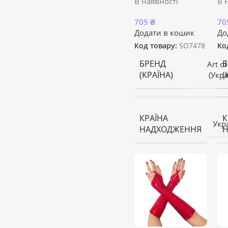
В наявності
В 
705
₴
70
Додати в кошик
До
Код товару:
SO7478
Ко
БРЕНД
Б
Art of
(КРАЇНА)
(
(Укра
КРАЇНА
К
Укр
НАДХОДЖЕННЯ