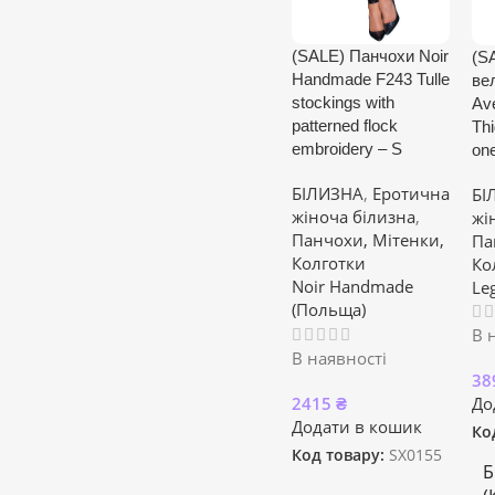
(SALE) Панчохи Noir
(S
Handmade F243 Tulle
ве
stockings with
Av
patterned flock
Thi
embroidery – S
one
БІЛИЗНА
,
Еротична
БІ
жіноча білизна
,
жі
Панчохи, Мітенки,
Па
Колготки
Ко
Noir Handmade
Le
(Польща)
В 
В наявності
38
2415
₴
До
Додати в кошик
Ко
Код товару:
SX0155
Б