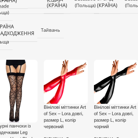
КРАЇНА)
(США)
(КРАЇНА)
(КРАЇНА)
(Польща)
(Поль
made
ьща)
РАЇНА
Тайвань
НАДХОДЖЕННЯ
ьща
Вінілові міттинки Art
Вінілові міттинки Art
of Sex – Lora довгі,
of Sex – Lora довгі,
размер L, колір
размер L, колір
урні панчохи із
червоний
чорний
рдечками Leg