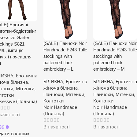
ALE) Еротичні
готки-бодістокінг
sessive Garter
(SALE) Панчохи Noir
(SALE) Панчохи Noir
ockings S821
Handmade F243 Tulle
Handmade F243 Tulle
/L, імітація
stockings with
stockings with
чіх і пояса для
patterned flock
patterned flock
н
embroidery – L
embroidery – M
ЛИЗНА
,
Еротична
БІЛИЗНА
,
Еротична
БІЛИЗНА
,
Еротична
ноча білизна
,
жіноча білизна
,
жіноча білизна
,
нчохи, Мітенки,
Панчохи, Мітенки,
Панчохи, Мітенки,
лготки
Колготки
Колготки
sessive (Польща)
Noir Handmade
Noir Handmade
(Польща)
(Польща)
наявності
В наявності
В наявності
39
₴
дати в кошик