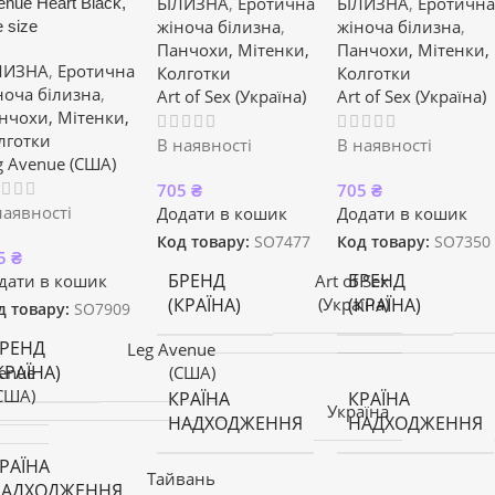
БІЛИЗНА
,
Еротична
БІЛИЗНА
,
Еротична
enue Heart Black,
жіноча білизна
,
жіноча білизна
,
 size
Панчохи, Мітенки,
Панчохи, Мітенки,
ЛИЗНА
,
Еротична
Колготки
Колготки
ноча білизна
,
Art of Sex (Україна)
Art of Sex (Україна)
нчохи, Мітенки,
лготки
В наявності
В наявності
g Avenue (США)
705
₴
705
₴
наявності
Додати в кошик
Додати в кошик
Код товару:
SO7477
Код товару:
SO7350
5
₴
БРЕНД
БРЕНД
дати в кошик
Art of Sex
(КРАЇНА)
(КРАЇНА)
(Україна)
д товару:
SO7909
РЕНД
Leg Avenue
КРАЇНА)
enue
(США)
США)
КРАЇНА
КРАЇНА
Україна
НАДХОДЖЕННЯ
НАДХОДЖЕННЯ
РАЇНА
Тайвань
НАДХОДЖЕННЯ