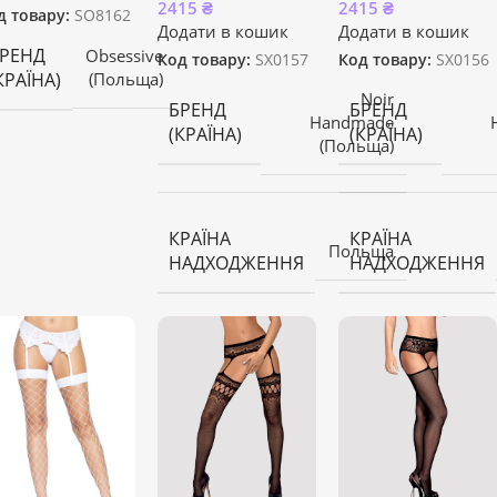
2415
₴
2415
₴
д товару:
SO8162
Додати в кошик
Додати в кошик
РЕНД
Obsessive
Код товару:
SX0157
Код товару:
SX0156
КРАЇНА)
(Польща)
Noir
БРЕНД
БРЕНД
Handmade
(КРАЇНА)
(КРАЇНА)
(Польща)
КРАЇНА
КРАЇНА
Польща
НАДХОДЖЕННЯ
НАДХОДЖЕННЯ