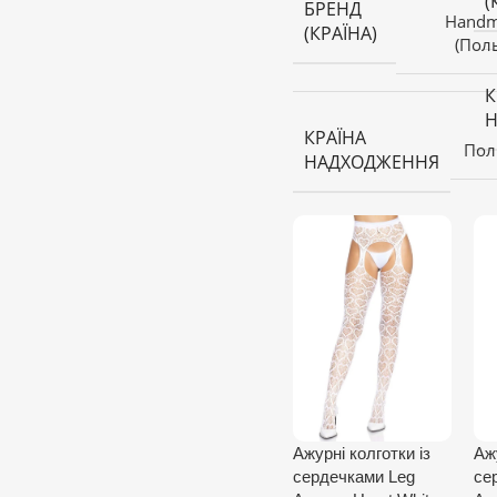
(
БРЕНД
Hand
(КРАЇНА)
(Пол
К
КРАЇНА
Пол
НАДХОДЖЕННЯ
Ажурні колготки із
Аж
сердечками Leg
се