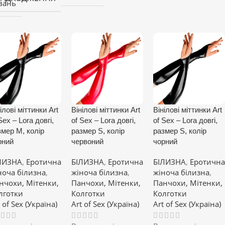
вань
ілові міттинки Art
Вінілові міттинки Art
Вінілові міттинки Art
Sex – Lora довгі,
of Sex – Lora довгі,
of Sex – Lora довгі,
змер M, колір
размер S, колір
размер S, колір
рний
червоний
чорний
ЛИЗНА
,
Еротична
БІЛИЗНА
,
Еротична
БІЛИЗНА
,
Еротична
ноча білизна
,
жіноча білизна
,
жіноча білизна
,
нчохи, Мітенки,
Панчохи, Мітенки,
Панчохи, Мітенки,
лготки
Колготки
Колготки
 of Sex (Україна)
Art of Sex (Україна)
Art of Sex (Україна)