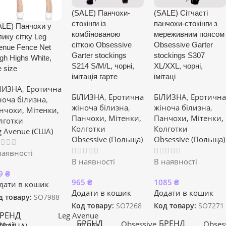
(SALE) Панчохи-
(SALE) Сітчасті
стокінги із
панчохи-стокінги з
ALE) Панчохи у
комбінованою
мереживним поясом
лику сітку Leg
сіткою Obsessive
Obsessive Garter
enue Fence Net
Garter stockings
stockings S307
gh Highs White,
S214 S/M/L, чорні,
XL/XXL, чорні,
 size
імітація гарте
імітаці
ЛИЗНА
,
Еротична
БІЛИЗНА
,
Еротична
БІЛИЗНА
,
Еротична
ноча білизна
,
жіноча білизна
,
жіноча білизна
,
нчохи, Мітенки,
Панчохи, Мітенки,
Панчохи, Мітенки,
лготки
Колготки
Колготки
g Avenue (США)
Obsessive (Польща)
Obsessive (Польща)
наявності
В наявності
В наявності
9
₴
965
₴
1085
₴
дати в кошик
Додати в кошик
Додати в кошик
д товару:
SO7988
Код товару:
SO7268
Код товару:
SO7271
РЕНД
Leg Avenue
БРЕНД
БРЕНД
Obsessive
Obses
Noir