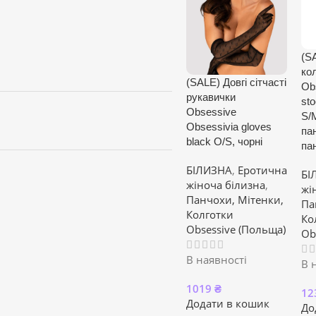
(S
кол
(SALE) Довгі сітчасті
Ob
рукавички
st
Obsessive
S/M
Obsessivia gloves
пан
black O/S, чорні
па
БІЛИЗНА
,
Еротична
БІ
жіноча білизна
,
жі
Панчохи, Мітенки,
Па
Колготки
Ко
Obsessive (Польща)
Ob
В наявності
В 
1019
₴
12
Додати в кошик
До