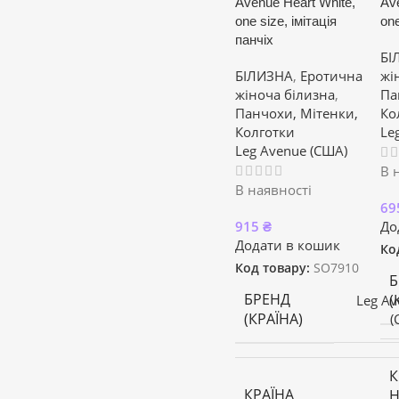
Avenue Heart White,
Av
one size, імітація
one
панчіх
БІ
БІЛИЗНА
,
Еротична
жі
жіноча білизна
,
Па
Панчохи, Мітенки,
Ко
Колготки
Le
Leg Avenue (США)
В 
В наявності
69
915
₴
До
Додати в кошик
Ко
Код товару:
SO7910
Б
БРЕНД
(
Leg Av
(КРАЇНА)
(
К
КРАЇНА