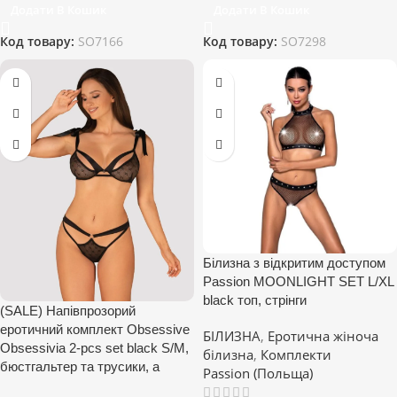
Додати В Кошик
Додати В Кошик
Код товару:
SO7166
Код товару:
SO7298
Білизна з відкритим доступом
Passion MOONLIGHT SET L/XL
black топ, стрінги
(SALE) Напівпрозорий
еротичний комплект Obsessive
БІЛИЗНА
,
Еротична жіноча
Obsessivia 2-pcs set black S/M,
білизна
,
Комплекти
бюстгальтер та трусики, а
Passion (Польща)