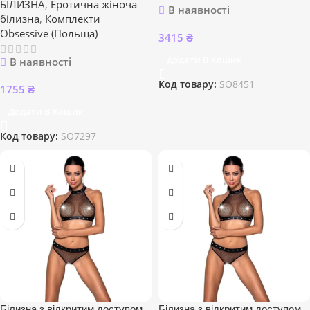
БІЛИЗНА
,
Еротична жіноча
В наявності
білизна
,
Комплекти
Obsessive (Польща)
3415
₴
Додати В Кошик
В наявності
Код товару:
SO8451
1755
₴
Додати В Кошик
Код товару:
SO7297
Білизна з відкритим доступом
Білизна з відкритим доступом