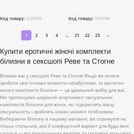
Додати В Кошик
Додати В Кошик
Код товару:
SO9705
Код товару:
SO9706
1
2
3
4
…
21
22
23
→
Купити еротичні жіночі комплекти
білизни в сексшопі Реве та Стогне
Вітаємо вас у сексшопі Реве та Стогне! Якщо ви хочете
зробити свої інтимні моменти незабутніми, то еротичні
жіночі комплекти білизни — це ідеальний вибір для вас.
Ми пропонуємо широкий асортимент сексуальних
комплектів білизни для жінок, які підкреслять вашу
сексуальність і зроблять кожен момент особливим.
Вибираючи білизну в нашому магазині, ви отримуєте не
тільки стильний, але й комфортний варіант для будь-якої
ситуації — від романтичних вечорів до сміливих рольових