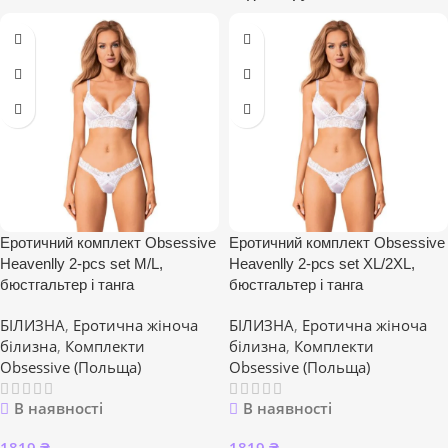
Еротичний комплект Obsessive
Еротичний комплект Obsessive
Heavenlly 2-pcs set M/L,
Heavenlly 2-pcs set XL/2XL,
бюстгальтер і танга
бюстгальтер і танга
БІЛИЗНА
,
Еротична жіноча
БІЛИЗНА
,
Еротична жіноча
білизна
,
Комплекти
білизна
,
Комплекти
Obsessive (Польща)
Obsessive (Польща)
В наявності
В наявності
1819
₴
1819
₴