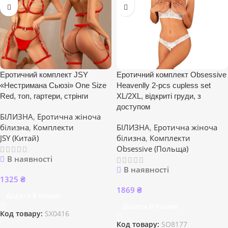
Еротичний комплект JSY
Еротичний комплект Obsessive
«Нестримана Сьюзі» One Size
Heavenlly 2-pcs cupless set
Red, топ, гартери, стрінги
XL/2XL, відкриті груди, з
доступом
БІЛИЗНА
,
Еротична жіноча
білизна
,
Комплекти
БІЛИЗНА
,
Еротична жіноча
JSY (Китай)
білизна
,
Комплекти
Obsessive (Польща)
В наявності
В наявності
1325
₴
1869
₴
Додати В Кошик
Додати В Кошик
Код товару:
SX0416
Код товару:
SO8177