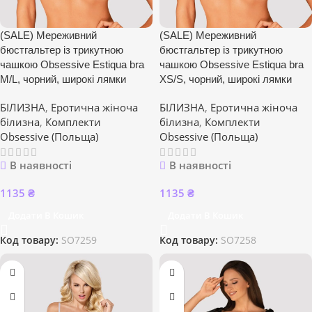
(SALE) Мереживний
(SALE) Мереживний
бюстгальтер із трикутною
бюстгальтер із трикутною
чашкою Obsessive Estiqua bra
чашкою Obsessive Estiqua bra
M/L, чорний, широкі лямки
XS/S, чорний, широкі лямки
БІЛИЗНА
,
Еротична жіноча
БІЛИЗНА
,
Еротична жіноча
білизна
,
Комплекти
білизна
,
Комплекти
Obsessive (Польща)
Obsessive (Польща)
В наявності
В наявності
1135
₴
1135
₴
Додати В Кошик
Додати В Кошик
Код товару:
SO7259
Код товару:
SO7258