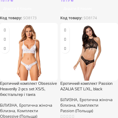
Додати В Кошик
Додати В Кошик
Код товару:
SO8173
Код товару:
SO8174
Еротичний комплект Obsessive
Еротичний комплект Passion
Heavenlly 2-pcs set XS/S,
AZALIA SET L/XL, black
бюстгальтер і танга
БІЛИЗНА
,
Еротична жіноча
БІЛИЗНА
,
Еротична жіноча
білизна
,
Комплекти
білизна
,
Комплекти
Passion (Польща)
Obsessive (Польща)