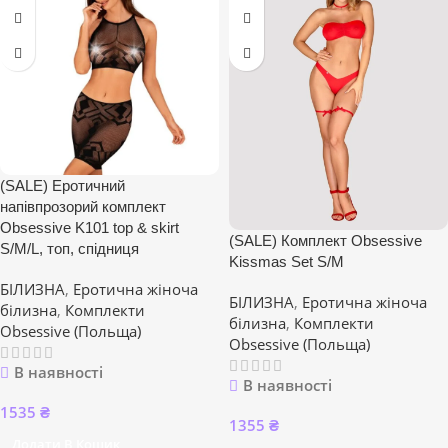
(SALE) Еротичний
напівпрозорий комплект
Obsessive K101 top & skirt
(SALE) Комплект Obsessive
S/M/L, топ, спідниця
Kissmas Set S/M
БІЛИЗНА
,
Еротична жіноча
БІЛИЗНА
,
Еротична жіноча
білизна
,
Комплекти
білизна
,
Комплекти
Obsessive (Польща)
Obsessive (Польща)
В наявності
В наявності
1535
₴
1355
₴
Додати В Кошик