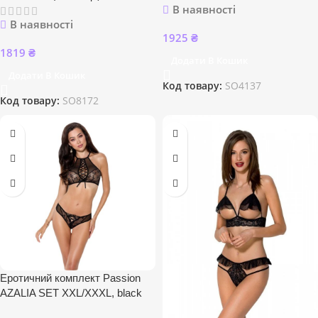
В наявності
В наявності
1925
₴
1819
₴
Додати В Кошик
Додати В Кошик
Код товару:
SO4137
Код товару:
SO8172
Еротичний комплект Passion
AZALIA SET XXL/XXXL, black