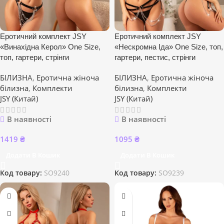
Еротичний комплект JSY
Еротичний комплект JSY
«Винахідна Керол» One Size,
«Нескромна Іда» One Size, топ,
топ, гартери, стрінги
гартери, пестис, стрінги
БІЛИЗНА
,
Еротична жіноча
БІЛИЗНА
,
Еротична жіноча
білизна
,
Комплекти
білизна
,
Комплекти
JSY (Китай)
JSY (Китай)
В наявності
В наявності
1419
₴
1095
₴
Додати В Кошик
Додати В Кошик
Код товару:
SO9240
Код товару:
SO9239