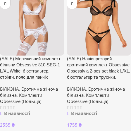
(SALE) Мереживний комплект
(SALE) Напівпрозорий
білизни Obsessive 810-SEG-1
еротичний комплект Obsessive
L/XL White, бюстгальтер,
Obsessivia 2-pcs set black L/XL,
стрінги, пояс для панчіх
бюстгальтер та трусики,
БІЛИЗНА
,
Еротична жіноча
БІЛИЗНА
,
Еротична жіноча
білизна
,
Комплекти
білизна
,
Комплекти
Obsessive (Польща)
Obsessive (Польща)
В наявності
В наявності
2555
₴
1755
₴