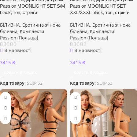
Passion MOONLIGHT SET S/M
Passion MOONLIGHT SET
black, топ, стрінги
XXL/XXXL black, топ, стрінги
БІЛИЗНА
,
Еротична жіноча
БІЛИЗНА
,
Еротична жіноча
білизна
,
Комплекти
білизна
,
Комплекти
Passion (Польща)
Passion (Польща)
В наявності
В наявності
3415
₴
3415
₴
Додати В Кошик
Додати В Кошик
Код товару:
SO8452
Код товару:
SO8453