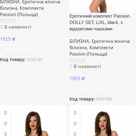
БІЛИЗНА
,
Еротична жіноча
білизна
,
Комплекти
Passion (Польща)
Еротичний комплект Passion
DOLLY SET, L/XL, black, з
В наявності
відкритими чашками
1925
₴
БІЛИЗНА
,
Еротична жіноча
білизна
,
Комплекти
Додати В Кошик
Passion (Польща)
Код товару:
SO4140
В наявності
1925
₴
Додати В Кошик
Код товару:
SO9704