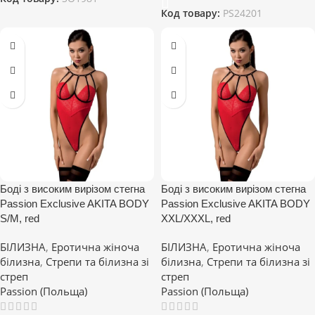
Код товару:
PS24201
Боді з високим вирізом стегна
Боді з високим вирізом стегна
Passion Exclusive AKITA BODY
Passion Exclusive AKITA BODY
S/M, red
XXL/XXXL, red
БІЛИЗНА
,
Еротична жіноча
БІЛИЗНА
,
Еротична жіноча
білизна
,
Стрепи та білизна зі
білизна
,
Стрепи та білизна зі
стреп
стреп
Passion (Польща)
Passion (Польща)