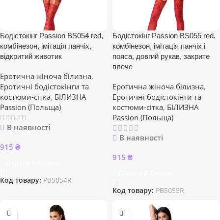
Бодістокінг Passion BS054 red,
Бодістокінг Passion BS055 red,
комбінезон, імітація панчіх,
комбінезон, імітація панчіх і
відкритий животик
пояса, довгий рукав, закрите
плече
Еротична жіноча білизна
,
Еротичні бодістокінги та
Еротична жіноча білизна
,
костюми-сітка
,
БІЛИЗНА
Еротичні бодістокінги та
Passion (Польща)
костюми-сітка
,
БІЛИЗНА
Passion (Польща)
В наявності
В наявності
915
₴
915
₴
Додати В Кошик
Додати В Кошик
Код товару:
PBS054R
Код товару:
PBS055R