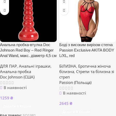
Анальна пробка-втулка Doc
Боді з високим вирізом стегна
Johnson Red Boy – Red Ringer
Passion Exclusive AKITA BODY
Anal Wand, макс. діаметр 4,5 см
L/XL, red
ДЛЯ ПАР
,
Анальні іграшки
,
БІЛИЗНА
,
Еротична жіноча
Анальна пробка
білизна
,
Стрепи та білизна зі
Doc Johnson (США)
стреп
Passion (Польща)
В наявності
В наявності
1259
₴
2645
₴
Додати В Кошик
Додати В Кошик
Код товару:
SO1981