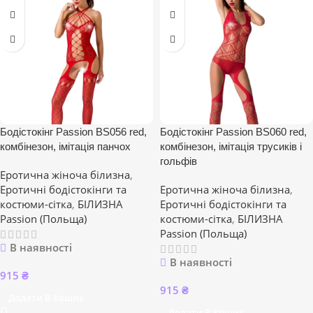
Бодістокінг Passion BS056 red,
Бодістокінг Passion BS060 red,
комбінезон, імітація панчох
комбінезон, імітація трусиків і
гольфів
Еротична жіноча білизна
,
Еротичні бодістокінги та
Еротична жіноча білизна
,
костюми-сітка
,
БІЛИЗНА
Еротичні бодістокінги та
Passion (Польща)
костюми-сітка
,
БІЛИЗНА
Passion (Польща)
В наявності
В наявності
915
₴
915
₴
Додати В Кошик
Додати В Кошик