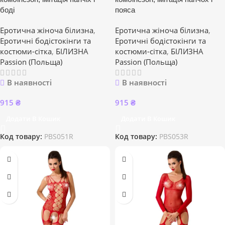
боді
пояса
Еротична жіноча білизна
,
Еротична жіноча білизна
,
Еротичні бодістокінги та
Еротичні бодістокінги та
костюми-сітка
,
БІЛИЗНА
костюми-сітка
,
БІЛИЗНА
Passion (Польща)
Passion (Польща)
В наявності
В наявності
915
₴
915
₴
Додати В Кошик
Додати В Кошик
Код товару:
PBS051R
Код товару:
PBS053R