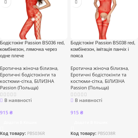
Бодістокінг Passion BS036 red,
Бодістокінг Passion BS038 red,
комбінезон, лямочка через
комбінезон, імітація панчіх і
одне плече
пояса
Еротична жіноча білизна
,
Еротична жіноча білизна
,
Еротичні бодістокінги та
Еротичні бодістокінги та
костюми-сітка
,
БІЛИЗНА
костюми-сітка
,
БІЛИЗНА
Passion (Польща)
Passion (Польща)
В наявності
В наявності
915
₴
915
₴
Додати В Кошик
Додати В Кошик
Код товару:
PBS036R
Код товару:
PBS038R