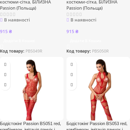
костюми-сітка
,
БІЛИЗНА
костюми-сітка
,
БІЛИЗНА
Passion (Польща)
Passion (Польща)
В наявності
В наявності
915
₴
915
₴
Додати В Кошик
Додати В Кошик
Код товару:
PBS049R
Код товару:
PBS050R
Бодістокінг Passion BS051 red,
Бодістокінг Passion BS053 red,
комбінезон, імітація панчіх і
комбінезон, імітація панчох і