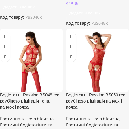
915
₴
Додати В Кошик
Додати В Кошик
Код товару:
PBS046R
Код товару:
PBS048R
Бодістокінг Passion BS049 red,
Бодістокінг Passion BS050 red,
комбінезон, імітація топа,
комбінезон, імітація панчох і
панчох і пояса
пояса
Еротична жіноча білизна
,
Еротична жіноча білизна
,
Еротичні бодістокінги та
Еротичні бодістокінги та