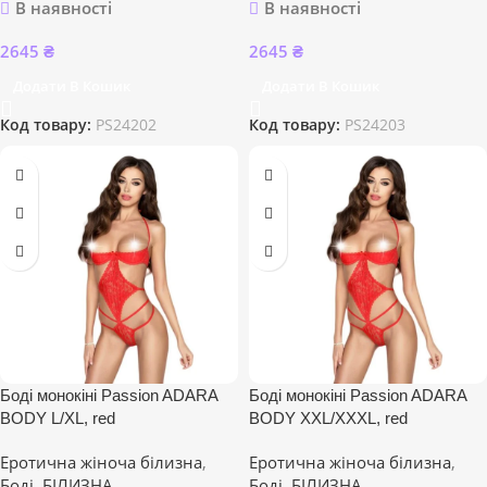
В наявності
В наявності
2645
₴
2645
₴
Додати В Кошик
Додати В Кошик
Код товару:
PS24202
Код товару:
PS24203
Боді монокіні Passion ADARA
Боді монокіні Passion ADARA
BODY L/XL, red
BODY XXL/XXXL, red
Еротична жіноча білизна
,
Еротична жіноча білизна
,
Боді
,
БІЛИЗНА
Боді
,
БІЛИЗНА