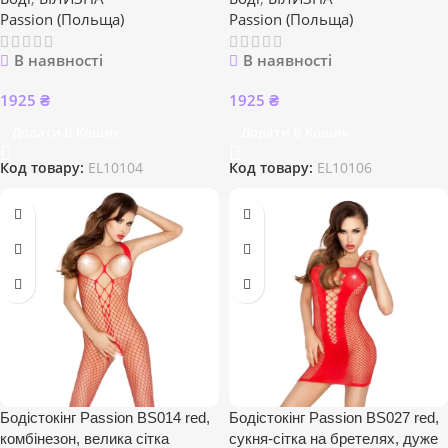
Passion (Польща)
Passion (Польща)
В наявності
В наявності
1925
₴
1925
₴
Додати В Кошик
Додати В Кошик
Код товару:
EL10104
Код товару:
EL10106
Бодістокінг Passion BS014 red,
Бодістокінг Passion BS027 red,
комбінезон, велика сітка
сукня-сітка на бретелях, дуже