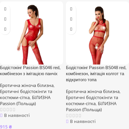
Бодістокінг Passion BS046 red,
Бодістокінг Passion BS048 red,
комбінезон з імітацією панчіх
комбінезон, імітація колгот та
відкритого топа
Еротична жіноча білизна
,
Еротичні бодістокінги та
Еротична жіноча білизна
,
костюми-сітка
,
БІЛИЗНА
Еротичні бодістокінги та
Passion (Польща)
костюми-сітка
,
БІЛИЗНА
Passion (Польща)
В наявності
В наявності
915
₴