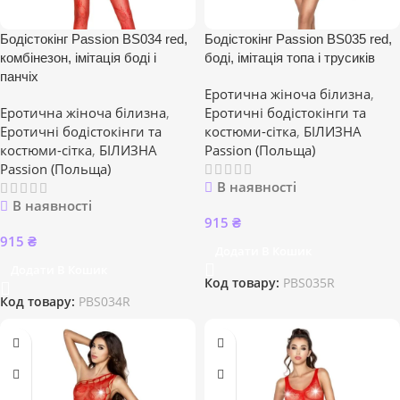
Бодістокінг Passion BS034 red,
Бодістокінг Passion BS035 red,
комбінезон, імітація боді і
боді, імітація топа і трусиків
панчіх
Еротична жіноча білизна
,
Еротична жіноча білизна
,
Еротичні бодістокінги та
Еротичні бодістокінги та
костюми-сітка
,
БІЛИЗНА
костюми-сітка
,
БІЛИЗНА
Passion (Польща)
Passion (Польща)
В наявності
В наявності
915
₴
915
₴
Додати В Кошик
Додати В Кошик
Код товару:
PBS035R
Код товару:
PBS034R