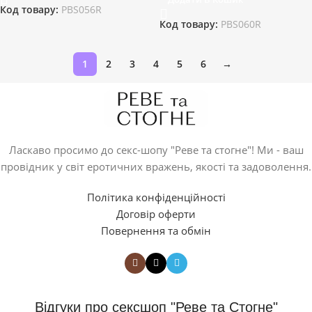
Код товару:
PBS056R
Код товару:
PBS060R
1
2
3
4
5
6
→
Ласкаво просимо до секс-шопу "Реве та стогне"! Ми - ваш
провідник у світ еротичних вражень, якості та задоволення.
Політика конфіденційності
Договір оферти
Повернення та обмін
Відгуки про сексшоп "Реве та Стогне"