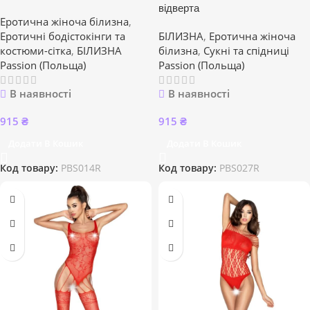
відверта
Еротична жіноча білизна
,
Еротичні бодістокінги та
БІЛИЗНА
,
Еротична жіноча
костюми-сітка
,
БІЛИЗНА
білизна
,
Сукні та спідниці
Passion (Польща)
Passion (Польща)
В наявності
В наявності
915
₴
915
₴
Додати В Кошик
Додати В Кошик
Код товару:
PBS014R
Код товару:
PBS027R