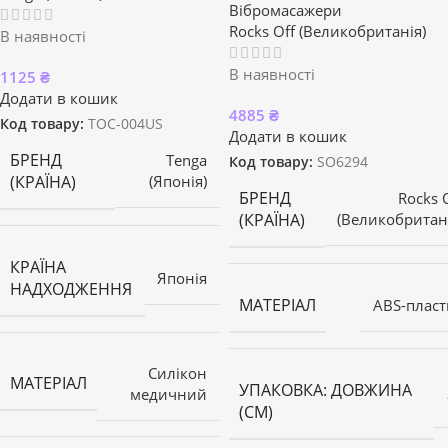
Вібромасажери
Rocks Off (Великобританія)
В наявності
В наявності
1125
₴
Додати в кошик
4885
₴
Код товару:
TOC-004US
Додати в кошик
БРЕНД
Tenga
Код товару:
SO6294
(КРАЇНА)
(Японія)
БРЕНД
Rocks 
(КРАЇНА)
(Великобритан
КРАЇНА
Японія
НАДХОДЖЕННЯ
МАТЕРІАЛ
ABS-пласт
Силікон
МАТЕРІАЛ
УПАКОВКА: ДОВЖИНА
медичний
(СМ)