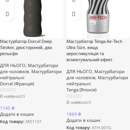
Мастурбатор Dorcel Deep
Мастурбатор Tenga Air-Tech
Stroker, двосторонній, два
Ultra Size, вища
рельєфи
аеростимуляція та
всмоктувальний ефект
ДЛЯ НЬОГО
,
Мастурбатори
для чоловіків
,
Мастурбатори
ДЛЯ НЬОГО
,
Мастурбатори
нейтральні
для чоловіків
,
Мастурбатори
Dorcel (Франція)
нейтральні
Tenga (Японія)
В наявності
В наявності
1145
₴
Додати в кошик
1869
₴
Додати в кошик
Код товару:
MD1137
Код товару:
ATH-001G