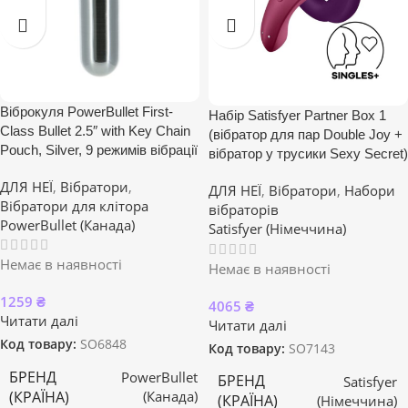
Віброкуля PowerBullet First-
Набір Satisfyer Partner Box 1
Class Bullet 2.5″ with Key Chain
(вібратор для пар Double Joy +
Pouch, Silver, 9 режимів вібрації
вібратор у трусики Sexy Secret)
ДЛЯ НЕЇ
,
Вібратори
,
ДЛЯ НЕЇ
,
Вібратори
,
Набори
Вібратори для клітора
вібраторів
PowerBullet (Канада)
Satisfyer (Німеччина)
Немає в наявності
Немає в наявності
1259
₴
4065
₴
Читати далі
Читати далі
Код товару:
SO6848
Код товару:
SO7143
БРЕНД
PowerBullet
БРЕНД
Satisfyer
(КРАЇНА)
(Канада)
(КРАЇНА)
(Німеччина)