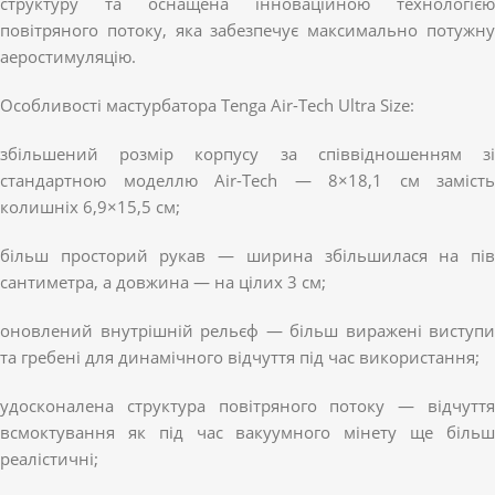
структуру та оснащена інноваційною технологією
повітряного потоку, яка забезпечує максимально потужну
аеростимуляцію.
Особливості мастурбатора Tenga Air-Tech Ultra Size:
збільшений розмір корпусу за співвідношенням зі
стандартною моделлю Air-Tech — 8×18,1 см замість
колишніх 6,9×15,5 см;
більш просторий рукав — ширина збільшилася на пів
сантиметра, а довжина — на цілих 3 см;
оновлений внутрішній рельєф — більш виражені виступи
та гребені для динамічного відчуття під час використання;
удосконалена структура повітряного потоку — відчуття
всмоктування як під час вакуумного мінету ще більш
реалістичні;