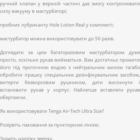
ручний клапан у верхній частині дає змогу контролювати
силу вакууму в мастурбаторі;
пробник лубриканту Hole Lotion Real у комплекті;
мастурбатор можна використовувати до 50 разів.
Доглядати за цим багаторазовим мастурбатором дуже
просто, оскільки рукав виймається. Вам достатньо промити
його під проточною водою з нейтральним милом та/або
обробити іграшку спеціальним дезінфікувальним засобом,
витерти безворсовим рушником, дати висохнути і
встановити рукав у корпус. Найлегше вставляти рукав
обертаючи.
Як використовувати Tenga Air-Tech Ultra Size?
Розірвіть паковання за пунктирною лінією.
Зніміть наліпку зверху.