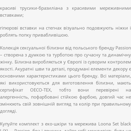
красиві трусики-бразиліана з красивими мереживними
вставками;
гіпюрові вставки на стегнах візуально подовжують ніжки і
роблять попку привабливішою.
Колекція сексуальної білизни від польського бренду Passion
– створена з думкою та турботою про сучасну та динамічну
жінку. Білизна виробляється у Європі із суворим контролем
якості. Акуратні шви та деталі, продумані елементи декору є
основними характеристиками цього бренду. Всі матеріали,
які використовуються для виготовлення білизни, мають
сертифікат OECO-TEX, тобто вони перевірені на
алергенність, пофарбовані стійкою фарбою, довгий час не
змінюють свій зовнішній вигляд та колір при правильному
догляді.
Купуйте комплект з еко-шкіри та мережива Loona Set black
L/XL – Passion, бра і трусики, дайте собі можливість бути не