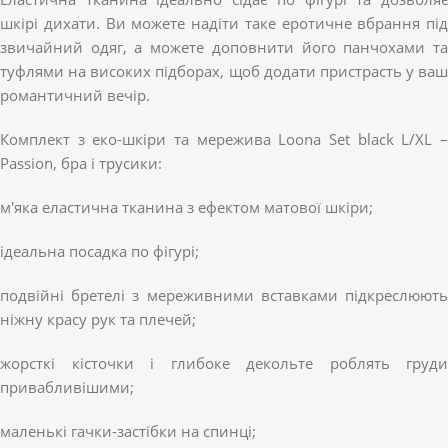
шкірі дихати. Ви можете надіти таке еротичне вбрання під
звичайний одяг, а можете доповнити його панчохами та
туфлями на високих підборах, щоб додати пристрасть у ваш
романтичний вечір.
Комплект з еко-шкіри та мережива Loona Set black L/XL –
Passion, бра і трусики:
м'яка еластична тканина з ефектом матової шкіри;
ідеальна посадка по фігурі;
подвійні бретелі з мереживними вставками підкреслюють
ніжну красу рук та плечей;
жорсткі кісточки і глибоке декольте роблять груди
привабливішими;
маленькі гачки-застібки на спинці;