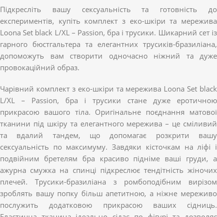
Підкресліть вашу сексуальність та готовність до
експериментів, купіть комплект з еко-шкіри та мережива
Loona Set black L/XL – Passion, бра і трусики. Шикарний сет із
гарного бюстгальтера та елегантних трусиків-бразиліана,
допоможуть вам створити одночасно ніжний та дуже
провокаційний образ.
Чарівний комплект з еко-шкіри та мережива Loona Set black
L/XL – Passion, бра і трусики стане дуже еротичною
прикрасою вашого тіла. Оригінальне поєднання матової
тканини під шкіру та елегантного мережива – це сміливий
та вдалий тандем, що допомагає розкрити вашу
сексуальність по максимуму. Завдяки кісточкам на ліфі і
подвійним бретелям бра красиво підніме ваші груди, а
ажурна смужка на спинці підкреслює тендітність жіночих
плечей. Трусики-бразиліана з ромбоподібним вирізом
зроблять вашу попку більш апетитною, а ніжне мереживо
послужить додатковою прикрасою ваших сідниць.
Еластична тканина ідеально сідає по фігурі та дозволяє