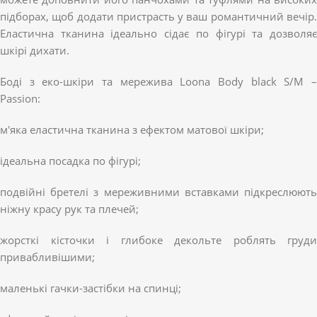
підборах, щоб додати пристрасть у ваш романтичний вечір.
Еластична тканина ідеально сідає по фігурі та дозволяє
шкірі дихати.
Боді з еко-шкіри та мережива Loona Body black S/M –
Passion:
м'яка еластична тканина з ефектом матової шкіри;
ідеальна посадка по фігурі;
подвійні бретелі з мереживними вставками підкреслюють
ніжну красу рук та плечей;
жорсткі кісточки і глибоке декольте роблять груди
привабливішими;
маленькі гачки-застібки на спинці;