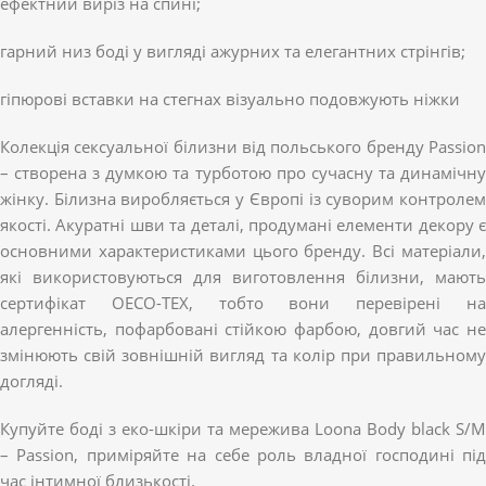
ефектний виріз на спині;
гарний низ боді у вигляді ажурних та елегантних стрінгів;
гіпюрові вставки на стегнах візуально подовжують ніжки
Колекція сексуальної білизни від польського бренду Passion
– створена з думкою та турботою про сучасну та динамічну
жінку. Білизна виробляється у Європі із суворим контролем
якості. Акуратні шви та деталі, продумані елементи декору є
основними характеристиками цього бренду. Всі матеріали,
які використовуються для виготовлення білизни, мають
сертифікат OECO-TEX, тобто вони перевірені на
алергенність, пофарбовані стійкою фарбою, довгий час не
змінюють свій зовнішній вигляд та колір при правильному
догляді.
Купуйте боді з еко-шкіри та мережива Loona Body black S/M
– Passion, приміряйте на себе роль владної господині під
час інтимної близькості.