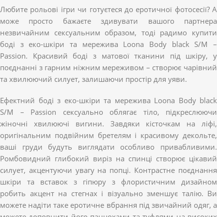
Любите рольові ігри чи готуєтеся до еротичної фотосесії? А
може просто бажаєте здивувати вашого партнера
незвичайним сексуальним образом, тоді радимо купити
боді з еко-шкіри та мережива Loona Body black S/M –
Passion. Красивий боді з матової тканини під шкіру, у
поєднанні з гарним ніжним мереживом – створює чарівний
та хвилюючий силует, залишаючи простір для уяви.
Ефектний боді з еко-шкіри та мережива Loona Body black
S/M – Passion сексуально облягає тіло, підкреслюючи
жіночні хвилюючі вигини. Завдяки кісточкам на ліфі,
оригінальним подвійним бретелям і красивому декольте,
ваші груди будуть виглядати особливо привабливими.
Ромбовидний глибокий виріз на спинці створює цікавий
силует, акцентуючи увагу на попці. Контрастне поєднання
шкіри та вставок з гіпюру з флористичним дизайном
робить акцент на стегнах і візуально зменшує талію. Ви
можете надіти таке еротичне вбрання під звичайний одяг, а
можете доповнити його панчохами та туфлями на високих