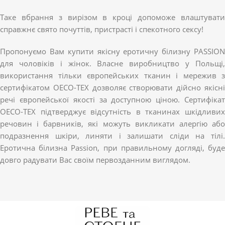
Таке вбрання з вирізом в кроці допоможе влаштувати
справжнє свято почуттів, пристрасті і спекотного сексу!
Пропонуємо Вам купити якісну еротичну білизну PASSION
для чоловіків і жінок. Власне виробництво у Польщі,
використання тільки європейських тканин і мережив з
сертифікатом OECO-TEX дозволяє створювати дійсно якісні
речі європейської якості за доступною ціною. Сертифікат
OECO-TEX підтверджує відсутність в тканинах шкідливих
речовин і барвників, які можуть викликати алергію або
подразнення шкіри, линяти і залишати сліди на тілі.
Еротична білизна Passion, при правильному догляді, буде
довго радувати Вас своїм первозданним виглядом.