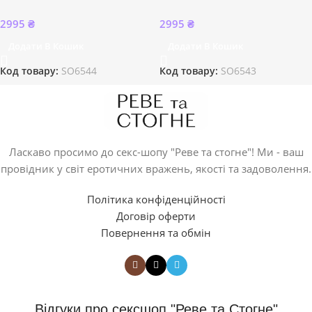
2995
₴
2995
₴
Додати В Кошик
Додати В Кошик
Код товару:
SO6544
Код товару:
SO6543
Ласкаво просимо до секс-шопу "Реве та стогне"! Ми - ваш
провідник у світ еротичних вражень, якості та задоволення.
Політика конфіденційності
Договір оферти
Повернення та обмін
Відгуки про сексшоп "Реве та Стогне"