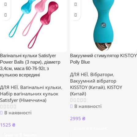
Вагінальні кульки Satisfyer
Вакуумний стимулятор KISTOY
Power Balls (3 пари), діаметр
Polly Blue
3,4см, маса 60-76-92г, з
ДЛЯ НЕЇ
,
Вібратори
,
кулькою всередині
Вакуумний вібратор
ДЛЯ НЕЇ
,
Вагінальні кульки
,
KISSTOY (Китай)
,
KISTOY
Набір вагінальних кульок
(Китай)
Satisfyer (Німеччина)
В наявності
В наявності
2995
₴
1525
₴
Додати В Кошик
Додати В Кошик