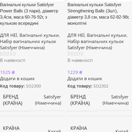
Вагінальні кульки Satisfyer
Вагінальні кульки Satisfyer
Power Balls (3 пари), діаметр
Strengthening Balls (3шт),
3,4см, маса 60-76-92г, з
діаметр 3,8 см, маса 62-82-98г,
кулькою всередині
монолітні
ДЛЯ НЕЇ
,
Вагінальні кульки
,
ДЛЯ НЕЇ
,
Вагінальні кульки
,
Набір вагінальних кульок
Набір вагінальних кульок
Satisfyer (Німеччина)
Satisfyer (Німеччина)
В наявності
В наявності
1525
₴
1229
₴
Додати в кошик
Додати в кошик
Код товару:
SO2300
Код товару:
SO2302
БРЕНД
БРЕНД
Satisfyer
Satisfyer
(КРАЇНА)
(КРАЇНА)
(Німеччина)
(Німеччина)
КРАЇНА
КРАЇНА
Китай
Китай