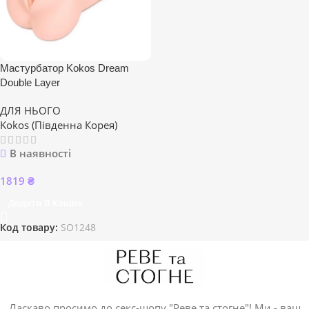
Мастурбатор Kokos Dream
Double Layer
ДЛЯ НЬОГО
Kokos (Південна Корея)
В наявності
1819
₴
Додати В Кошик
Код товару:
SO1248
Ласкаво просимо до секс-шопу "Реве та стогне"! Ми - ваш