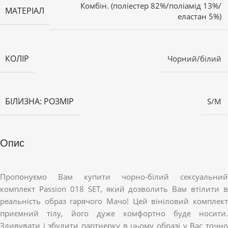
Комбін. (поліестер 82%/поліамід 13%/
МАТЕРІАЛ
еластан 5%)
КОЛІР
Чорний/білий
БІЛИЗНА: РОЗМІР
S/M
Опис
Пропонуємо Вам купити чорно-білий сексуальний
комплект Passion 018 SET, який дозволить Вам втілити в
реальність образ гарячого Мачо! Цей вініловий комплект
приємний тілу, його дуже комфортно буде носити.
Здивувати і збудити партнерку в цьому образі у Вас точно