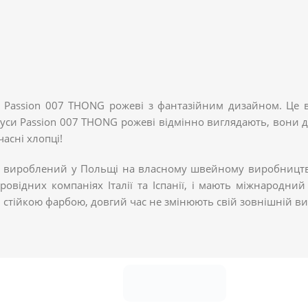
 Passion 007 THONG рожеві з фантазійним дизайном. Це ві
труси Passion 007 THONG рожеві відмінно виглядають, вони 
часні хлопці!
 вироблений у Польщі на власному швейному виробництві п
 провідних компаніях Італії та Іспанії, і мають міжнарод
і стійкою фарбою, довгий час не змінюють свій зовнішній ви