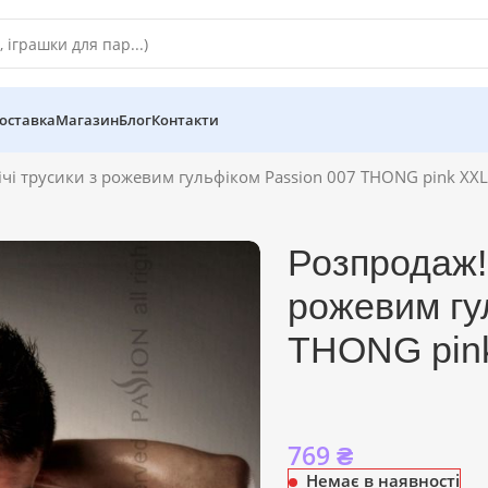
оставка
Магазин
Блог
Контакти
ічі трусики з рожевим гульфіком Passion 007 THONG pink XX
Розпродаж!!
рожевим гу
THONG pin
769
₴
Немає в наявності