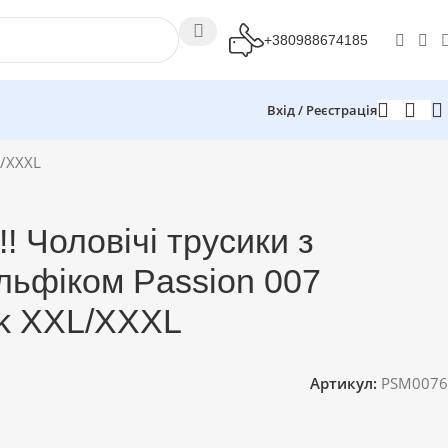
+380988674185
Вхід / Реєстрація
L/XXXL
! Чоловічі трусики з
льфіком Passion 007
k XXL/XXXL
Артикул:
PSM0076