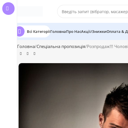
Всі Категорії
Головна
Про Нас
Акції/Знижки
Оплата & Д
Головна
Спеціальна пропозиція
Розпродаж!!! Чолов