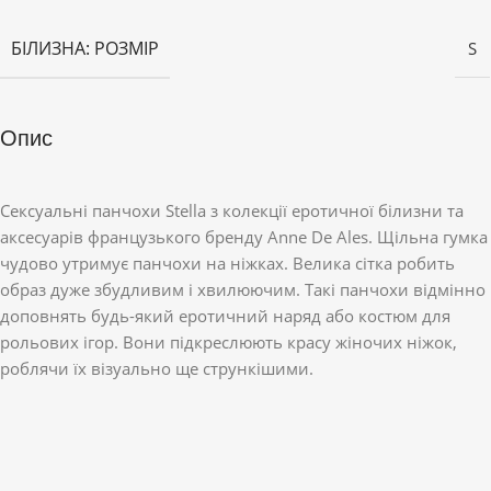
БІЛИЗНА: РОЗМІР
S
Опис
Сексуальні панчохи Stella з колекції еротичної білизни та
аксесуарів французького бренду Anne De Ales. Щільна гумка
чудово утримує панчохи на ніжках. Велика сітка робить
образ дуже збудливим і хвилюючим. Такі панчохи відмінно
доповнять будь-який еротичний наряд або костюм для
рольових ігор. Вони підкреслюють красу жіночих ніжок,
роблячи їх візуально ще стрункішими.