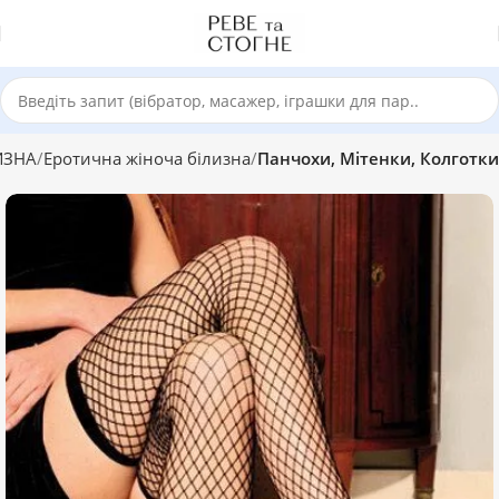
ИЗНА
Еротична жіноча білизна
Панчохи, Мітенки, Колготки