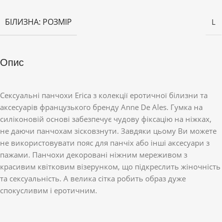
БІЛИЗНА: РОЗМІР
L
Опис
Сексуальні панчохи Erica з колекції еротичної білизни та
аксесуарів французького бренду Anne De Ales. Гумка на
силіконовій основі забезпечує чудову фіксацію на ніжках,
не даючи панчохам зісковзнути. Завдяки цьому Ви можете
не використовувати пояс для панчіх або інші аксесуари з
пажами. Панчохи декоровані ніжним мереживом з
красивим квітковим візерунком, що підкреслить жіночність
та сексуальність. А велика сітка робить образ дуже
спокусливим і еротичним.