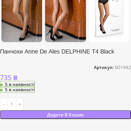
Панчохи Anne De Ales DELPHINE T4 Black
Артикул:
SO1942
735
₴
5 в наявності
5 в наявності
Додати В Кошик