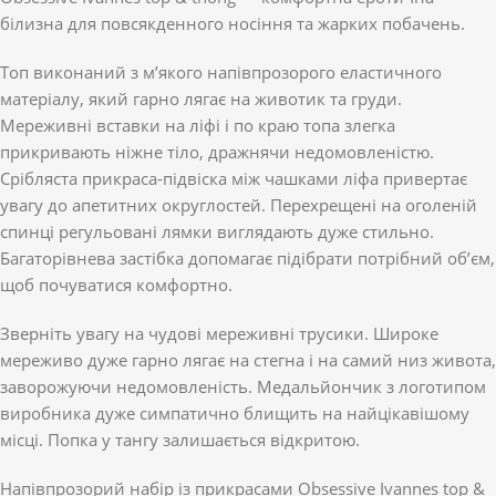
білизна для повсякденного носіння та жарких побачень.
Топ виконаний з м’якого напівпрозорого еластичного
матеріалу, який гарно лягає на животик та груди.
Мереживні вставки на ліфі і по краю топа злегка
прикривають ніжне тіло, дражнячи недомовленістю.
Срібляста прикраса-підвіска між чашками ліфа привертає
увагу до апетитних округлостей. Перехрещені на оголеній
спинці регульовані лямки виглядають дуже стильно.
Багаторівнева застібка допомагає підібрати потрібний об’єм,
щоб почуватися комфортно.
Зверніть увагу на чудові мереживні трусики. Широке
мереживо дуже гарно лягає на стегна і на самий низ живота,
заворожуючи недомовленість. Медальйончик з логотипом
виробника дуже симпатично блищить на найцікавішому
місці. Попка у тангу залишається відкритою.
Напівпрозорий набір із прикрасами Obsessive Ivannes top &