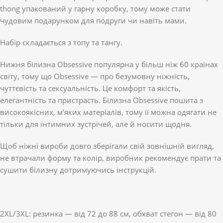
thong упакований у гарну коробку, тому може стати
чудовим подарунком для подруги чи навіть мами.
Набір складається з топу та тангу.
Нижня білизна Obsessive популярна у більш ніж 60 країнах
світу, тому що Obsessive — про безумовну ніжність,
чуттєвість та сексуальність. Це комфорт та якість,
елегантність та пристрасть. Білизна Obsessive пошита з
високоякісних, м’яких матеріалів, тому її можна одягати не
тільки для інтимних зустрічей, але й носити щодня.
Щоб ніжні вироби довго зберігали свій зовнішній вигляд,
не втрачали форму та колір, виробник рекомендує прати та
сушити білизну дотримуючись інструкцій.
2XL/3XL: резинка — від 72 до 88 см, обхват стегон — від 80