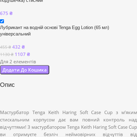
подушечка) стисний
675
₴
Лубрикант на водній основі Tenga Egg Lotion (65 мл)
універсальний
432
₴
455
₴
1107
₴
1130
₴
Для 2 елементів
Додати До Кошика
Опис
Мастурбатор Tenga Keith Haring Soft Case Cup з м’яким
стискальним корпусом дає вам повний контроль над
відчуттями! З мастурбатором Tenga Keith Haring Soft Case Cup
ви отримуєте безліч неймовірних відчуттів від