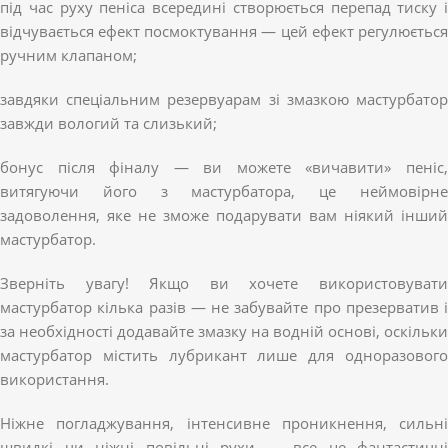
під час руху пеніса всередині створюється перепад тиску і
відчувається ефект посмоктування — цей ефект регулюється
ручним клапаном;
завдяки спеціальним резервуарам зі змазкою мастурбатор
завжди вологий та слизький;
бонус після фіналу — ви можете «вичавити» пеніс,
витягуючи його з мастурбатора, це неймовірне
задоволення, яке не зможе подарувати вам ніякий інший
мастурбатор.
Зверніть увагу! Якщо ви хочете використовувати
мастурбатор кілька разів — не забувайте про презерватив і
за необхідності додавайте змазку на водній основі, оскільки
мастурбатор містить лубрикант лише для одноразового
використання.
Ніжне погладжування, інтенсивне проникнення, сильні
швидкі чи ніжні повільні рухи — все це фантастичні