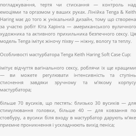
погладжування, тертя чи стискання — контроль над
емоціями та оргазмом у ваших руках. Лінійка Tenga & Keith
Haring має до того ж унікальний дизайн, тому що створена
за участю робіт Кіта Харінга — американського вуличного
художника та активного прихильника безпечного сексу. Ця
модель Tenga імітує жіночу піхву — ніжну, вологу та теплу.
Особливості мастурбатора Tenga Keith Haring Soft Case Cup:
імітує відчуття вагінального сексу, роблячи їх ще кращими
— ви можете регулювати інтенсивність та ступінь
стиснення завдяки зручному та м’якому корпусу
мастурбатора;
більше 70 вусиків, що пестять: близько 30 вусиків — для
стимулювання головки, більше 40 — для ковзання по
стовбуру, а вусики біля входу в мастурбатор дарують м’яке
приємне проникнення і ускладнюють вихід пеніса;