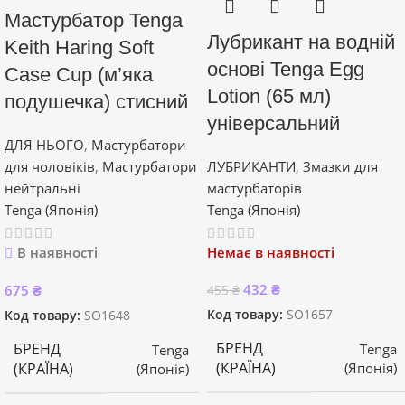
Мастурбатор Tenga
Лубрикант на водній
Keith Haring Soft
основі Tenga Egg
Case Cup (м’яка
Lotion (65 мл)
подушечка) стисний
універсальний
ДЛЯ НЬОГО
,
Мастурбатори
для чоловіків
,
Мастурбатори
ЛУБРИКАНТИ
,
Змазки для
нейтральні
мастурбаторів
Tenga (Японія)
Tenga (Японія)
В наявності
Немає в наявності
432
₴
675
₴
455
₴
Код товару:
SO1657
Код товару:
SO1648
БРЕНД
БРЕНД
Tenga
Tenga
(КРАЇНА)
(Японія)
(КРАЇНА)
(Японія)