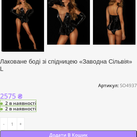
Лаковане боді зі спідницею «Заводна Сільвія»
L
Артикул:
SO4937
2575
₴
2 в наявності
2 в наявності
Додати В Кошик