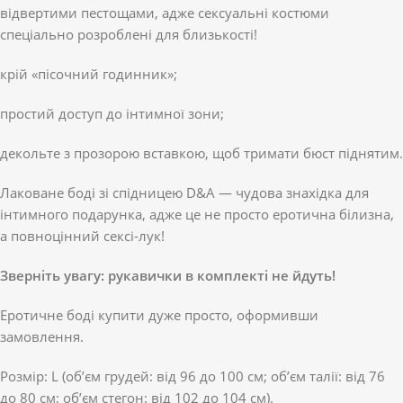
відвертими пестощами, адже сексуальні костюми
спеціально розроблені для близькості!
крій «пісочний годинник»;
простий доступ до інтимної зони;
декольте з прозорою вставкою, щоб тримати бюст піднятим.
Лаковане боді зі спідницею D&A — чудова знахідка для
інтимного подарунка, адже це не просто еротична білизна,
а повноцінний сексі-лук!
Зверніть увагу: рукавички в комплекті не йдуть!
Еротичне боді купити дуже просто, оформивши
замовлення.
Розмір: L (об’єм грудей: від 96 до 100 см; об’єм талії: від 76
до 80 см; об’єм стегон: від 102 до 104 см).