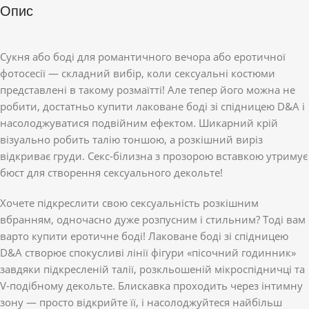
Опис
Сукня або боді для романтичного вечора або еротичної
фотосесії — складний вибір, коли сексуальні костюми
представлені в такому розмаїтті! Але тепер його можна не
робити, достатньо купити лаковане боді зі спідницею D&A і
насолоджуватися подвійним ефектом. Шикарний крій
візуально робить талію тоншою, а розкішний виріз
відкриває груди. Секс-білизна з прозорою вставкою утримує
бюст для створення сексуального декольте!
Хочете підкреслити свою сексуальність розкішним
вбранням, одночасно дуже розпусним і стильним? Тоді вам
варто купити еротичне боді! Лаковане боді зі спідницею
D&A створює спокусливі лінії фігури «пісочний годинник»
завдяки підкресленій талії, розкльошеній мікроспідничці та
V-подібному декольте. Блискавка проходить через інтимну
зону — просто відкрийте її, і насолоджуйтеся найбільш