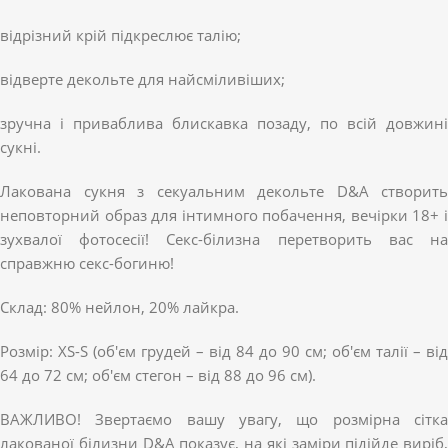
відрізний крій підкреслює талію;
відверте декольте для найсміливіших;
зручна і приваблива блискавка позаду, по всій довжині
сукні.
Лакована сукня з секуальним декольте D&A створить
неповторний образ для інтимного побачення, вечірки 18+ і
зухвалої фотосесії! Секс-білизна перетворить вас на
справжню секс-богиню!
Склад: 80% нейлон, 20% лайкра.
Розмір: XS-S (об'єм грудей – від 84 до 90 см; об'єм талії – від
64 до 72 см; об'єм стегон – від 88 до 96 см).
ВАЖЛИВО! Звертаємо вашу увагу, що розмірна сітка
лакованої білизни D&A показує, на які заміри підійде виріб,