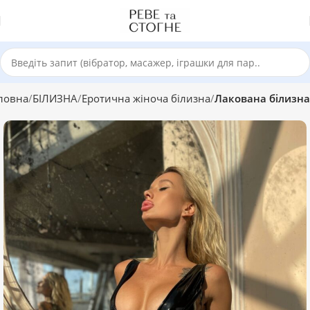
ловна
БІЛИЗНА
Еротична жіноча білизна
Лакована білизна