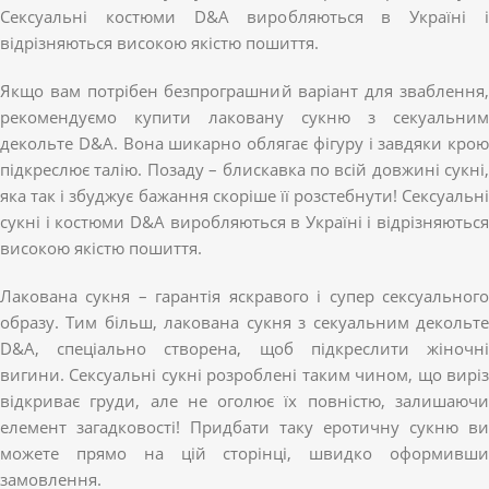
Сексуальні костюми D&A виробляються в Україні і
відрізняються високою якістю пошиття.
Якщо вам потрібен безпрограшний варіант для зваблення,
рекомендуємо купити лаковану сукню з секуальним
декольте D&A. Вона шикарно облягає фігуру і завдяки крою
підкреслює талію. Позаду – блискавка по всій довжині сукні,
яка так і збуджує бажання скоріше її розстебнути! Сексуальні
сукні і костюми D&A виробляються в Україні і відрізняються
високою якістю пошиття.
Лакована сукня – гарантія яскравого і супер сексуального
образу. Тим більш, лакована сукня з секуальним декольте
D&A, спеціально створена, щоб підкреслити жіночні
вигини. Сексуальні сукні розроблені таким чином, що виріз
відкриває груди, але не оголює їх повністю, залишаючи
елемент загадковості! Придбати таку еротичну сукню ви
можете прямо на цій сторінці, швидко оформивши
замовлення.