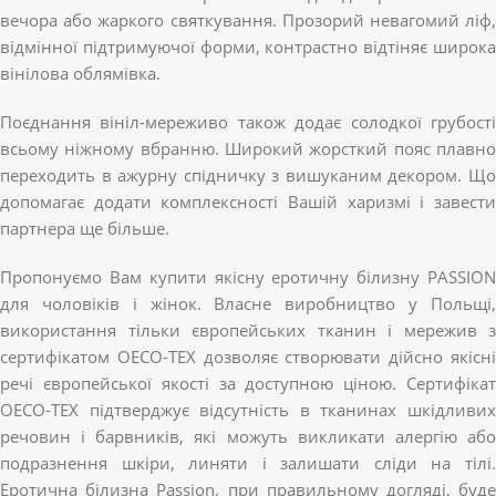
вечора або жаркого святкування. Прозорий невагомий ліф,
відмінної підтримуючої форми, контрастно відтіняє широка
вінілова облямівка.
Поєднання вініл-мереживо також додає солодкої грубості
всьому ніжному вбранню. Широкий жорсткий пояс плавно
переходить в ажурну спідничку з вишуканим декором. Що
допомагає додати комплексності Вашій харизмі і завести
партнера ще більше.
Пропонуємо Вам купити якісну еротичну білизну PASSION
для чоловіків і жінок. Власне виробництво у Польщі,
використання тільки європейських тканин і мережив з
сертифікатом OECO-TEX дозволяє створювати дійсно якісні
речі європейської якості за доступною ціною. Сертифікат
OECO-TEX підтверджує відсутність в тканинах шкідливих
речовин і барвників, які можуть викликати алергію або
подразнення шкіри, линяти і залишати сліди на тілі.
Еротична білизна Passion, при правильному догляді, буде