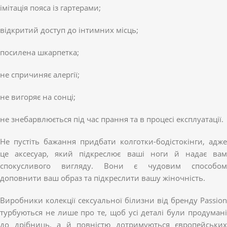
імітація пояса із гартерами;
відкритий доступ до інтимних місць;
посилена шкарпетка;
не спричиняє алергії;
не вигоряє на сонці;
не знебарвлюється під час прання та в процесі експлуатації.
Не пустіть бажання придбати колготки-бодістокінги, адже
це аксесуар, який підкреслює ваші ноги й надає вам
спокусливого вигляду. Вони є чудовим способом
доповнити ваш образ та підкреслити вашу жіночність.
Виробники колекції сексуальної білизни від бренду Passion
турбуються не лише про те, щоб усі деталі були продумані
до дрібниць, а й повністю дотримуються європейських