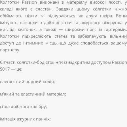
Колготки Passion виконані з матеріалу високої якості, у
складі якого є еластан. Завдяки цьому колготки ніжно
обіймають ніжки та відчуваються як друга шкіра. Вони
імітують панчохи з дрібної сітки та ажурного візерунка у
вигляді квіточок, а також — широкий пояс із гартерами.
Колготки підкреслюють стегна та забезпечують вільний
доступ до інтимних місць, що дуже сподобається вашому
партнеру.
Сітчасті колготки-бодістокінги із відкритим доступом Passion
S017 — це:
елегантний чорний колір;
м’який та еластичний матеріал;
сітка дрібного калібру;
імітація ажурних панчіх;