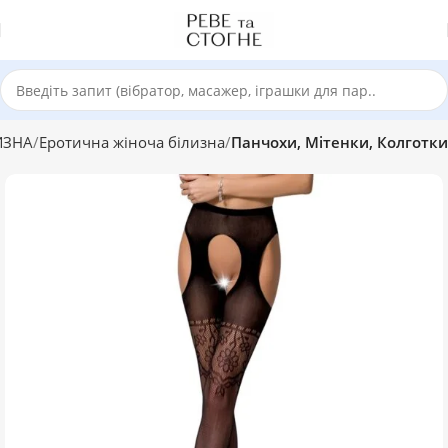
ИЗНА
Еротична жіноча білизна
Панчохи, Мітенки, Колготки