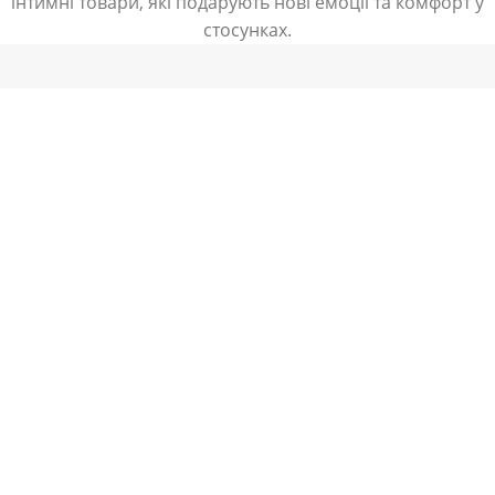
інтимні товари, які подарують нові емоції та комфорт у
стосунках.