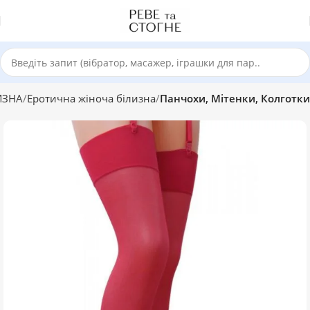
ИЗНА
Еротична жіноча білизна
Панчохи, Мітенки, Колготки