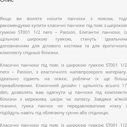
Якщо ви волієте носити панчохи з поясом, тоді
рекомендуємо купити класичні панчохи під пояс з широкою
гумкою ST001 1/2 nero – Passion. Елегантні панчохи, із
щільною широкою гумкою, стануть ідеальним
доповненням для ділового костюма та для еротичного
комплекту спідньої білизни.
Класичні панчохи під пояс із широкою гумкою ST001 1/2
nero – Passion, з еластичного напівпрозорого матеріалу,
ідеально сідають на ніжки, роблячи їх ще більш
привабливими. Класичний дизайн і щільність всього 17
den, дозволять вам одягнути ці панчохи під комплекти
білизни з мережива, шкіри чи латексу. Завдяки м'якій
тканині, гумка панчох не передавлюватиме ніжку і
підійдуть навіть під облягаючу сукню або спідницю.
Класичні панчохи під пояс із широкою гумкою ST001 1/2