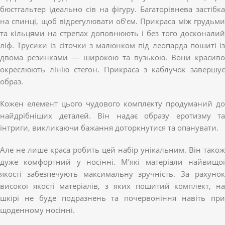
бюстгальтер ідеально сів на фігуру. Багаторівнева застібка
на спинці, щоб відрегулювати об’єм. Прикраса між грудьми
та кільцями на стрепах доповнюють і без того досконалий
ліф. Трусики із сіточки з малюнком під леопарда пошиті із
двома резинками — широкою та вузькою. Вони красиво
окреслюють лінію стегон. Прикраса з каблучок завершує
образ.
Кожен елемент цього чудового комплекту продуманий до
найдрібніших деталей. Він надає образу еротизму та
інтриги, викликаючи бажання доторкнутися та опанувати.
Але не лише краса робить цей набір унікальним. Він також
дуже комфортний у носінні. М’які матеріали найвищої
якості забезпечують максимальну зручність. За рахунок
високої якості матеріалів, з яких пошитий комплект, на
шкірі не буде подразнень та почервоніння навіть при
щоденному носінні.