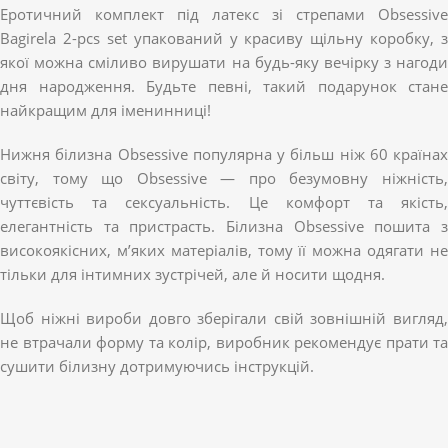
Еротичний комплект під латекс зі стрепами Obsessive
Bagirela 2-pcs set упакований у красиву щільну коробку, з
якої можна сміливо вирушати на будь-яку вечірку з нагоди
дня народження. Будьте певні, такий подарунок стане
найкращим для іменинниці!
Нижня білизна Obsessive популярна у більш ніж 60 країнах
світу, тому що Obsessive — про безумовну ніжність,
чуттєвість та сексуальність. Це комфорт та якість,
елегантність та пристрасть. Білизна Obsessive пошита з
високоякісних, м’яких матеріалів, тому її можна одягати не
тільки для інтимних зустрічей, але й носити щодня.
Щоб ніжні вироби довго зберігали свій зовнішній вигляд,
не втрачали форму та колір, виробник рекомендує прати та
сушити білизну дотримуючись інструкцій.