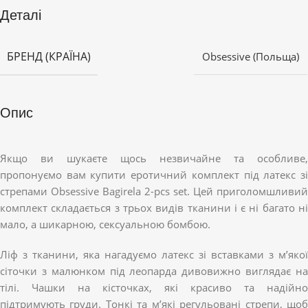
Деталі
БРЕНД (КРАЇНА)
Obsessive (Польща)
Опис
Якщо ви шукаєте щось незвичайне та особливе,
пропонуємо вам купити еротичний комплект під латекс зі
стрепами Obsessive Bagirela 2-pcs set. Цей приголомшливий
комплект складається з трьох видів тканини і є ні багато ні
мало, а шикарною, сексуальною бомбою.
Ліф з тканини, яка нагадуємо латекс зі вставками з м’якої
сіточки з малюнком під леопарда дивовижно виглядає на
тілі. Чашки на кісточках, які красиво та надійно
підтримують груди. Тонкі та м’які регульовані стрепи, щоб