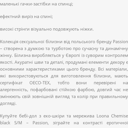
маленькі гачки-застібки на спинці;
ефектний виріз на спині;
високі стрінги візуально подовжують ніжки.
Колекція сексуальної білизни від польського бренду Passion
– створена з думкою та турботою про сучасну та динамічну
жінку. Білизна виробляється у Європі із суворим контролем
якості. Акуратні шви та деталі, продумані елементи декору є
основними характеристиками цього бренду. Всі матеріали,
які використовуються для виготовлення білизни, мають
сертифікат OECO-TEX, тобто вони перевірені на
алергенність, пофарбовані стійкою фарбою, довгий час не
змінюють свій зовнішній вигляд та колір при правильному
догляді.
Купуйте бебі-дол з еко-шкіри та мережива Loona Chemise
black S/M – Passion, зіграйте на контрасті еротичної