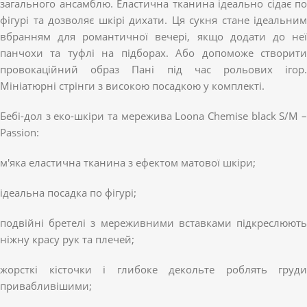
загального ансамблю. Еластична тканина ідеально сідає по
фігурі та дозволяє шкірі дихати. Ця сукня стане ідеальним
вбранням для романтичної вечері, якщо додати до неї
панчохи та туфлі на підборах. Або допоможе створити
провокаційний образ Пані під час рольових ігор.
Мініатюрні стрінги з високою посадкою у комплекті.
Бебі-дол з еко-шкіри та мережива Loona Chemise black S/M –
Passion:
м'яка еластична тканина з ефектом матової шкіри;
ідеальна посадка по фігурі;
подвійні бретелі з мереживними вставками підкреслюють
ніжну красу рук та плечей;
жорсткі кісточки і глибоке декольте роблять груди
привабливішими;