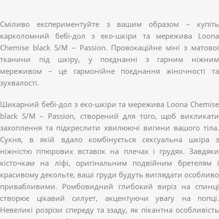
Сміливо експериментуйте з вашим образом – купіть
карколомний бебі-дол з еко-шкіри та мережива Loona
Chemise black S/M – Passion. Провокаційне міні з матової
тканини під шкіру, у поєднанні з гарним ніжним
мереживом – це гармонійне поєднання жіночності та
зухвалості.
Шикарний бебі-дол з еко-шкіри та мережива Loona Chemise
black S/M – Passion, створений для того, щоб викликати
захоплення та підкреслити хвилюючі вигини вашого тіла.
Сукня, в якій вдало комбінується сексуальна шкіра з
ніжністю гіпюрових вставок на плечах і грудях. Завдяки
кісточкам на ліфі, оригінальним подвійним бретелям і
красивому декольте, ваші груди будуть виглядати особливо
привабливими. Ромбовидний глибокий виріз на спинці
створює цікавий силует, акцентуючи увагу на попці.
Невеликі розрізи спереду та ззаду, як пікантна особливість