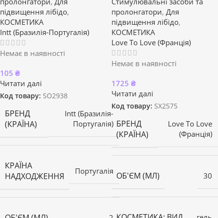
пролонгатори
,
Для
Стимулювальні засоби та
підвищення лібідо
,
пролонгатори
,
Для
КОСМЕТИКА
підвищення лібідо
,
Intt (Бразилія-Португалія)
КОСМЕТИКА
Love To Love (Франція)
Немає в наявності
Немає в наявності
105
₴
Читати далі
1725
₴
Читати далі
Код товару:
SO2938
Код товару:
SX2575
БРЕНД
Intt (Бразилія-
БРЕНД
(КРАЇНА)
Португалія)
Love To Love
(КРАЇНА)
(Франція)
КРАЇНА
Португалія
ОБ'ЄМ (МЛ)
НАДХОДЖЕННЯ
30
КОСМЕТИКА: ВИД
ОБ'ЄМ (МЛ)
гель
2