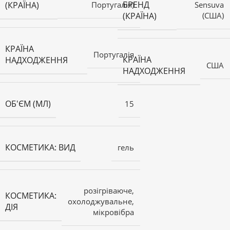
БРЕНД
(КРАЇНА)
Португалія)
Sensuva
(КРАЇНА)
(США)
КРАЇНА
Португалія
КРАЇНА
НАДХОДЖЕННЯ
США
НАДХОДЖЕННЯ
ОБ'ЄМ (МЛ)
15
КОСМЕТИКА: ВИД
гель
розігріваюче,
КОСМЕТИКА:
охолоджувальне,
ДІЯ
мікровібра