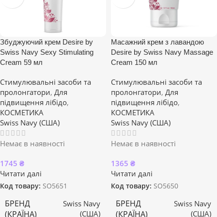
Збуджуючий крем Desire by
Масажний крем з лавандою
Swiss Navy Sexy Stimulating
Desire by Swiss Navy Massage
Cream 59 мл
Cream 150 мл
Стимулювальні засоби та
Стимулювальні засоби та
пролонгатори
,
Для
пролонгатори
,
Для
підвищення лібідо
,
підвищення лібідо
,
КОСМЕТИКА
КОСМЕТИКА
Swiss Navy (США)
Swiss Navy (США)
Немає в наявності
Немає в наявності
1745
₴
1365
₴
Читати далі
Читати далі
Код товару:
SO5651
Код товару:
SO5650
БРЕНД
БРЕНД
Swiss Navy
Swiss Navy
(КРАЇНА)
(КРАЇНА)
(США)
(США)