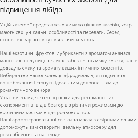
підвищення лібідо
У цій категорії представлено чимало цікавих засобів, котрі
мають свої унікальні особливості та переваги. Серед
основних варіантів тут відзначити можна:
Наші екзотичні фруктові лубриканти з ароматом ананаса,
манго або полуниці не лише забезпечать м’яку змазку, але й
додадуть смаку та аромату ваших інтимних моментів.
Вибирайте з нашої колекції афродизіаків, які підсилять
ваше бажання і стануть ідеальним доповненням до
романтичного вечора.
У нас ви знайдете секс-іграшки для різноманітних
експериментів: від вібраторів з різними режимами до
еротичних костюмів для рольових ігор.
Наші ароматерапевтичні свічки та масла з ефірними оліями
допоможуть вам створити ідеальну атмосферу для
розслаблення та насолоди.