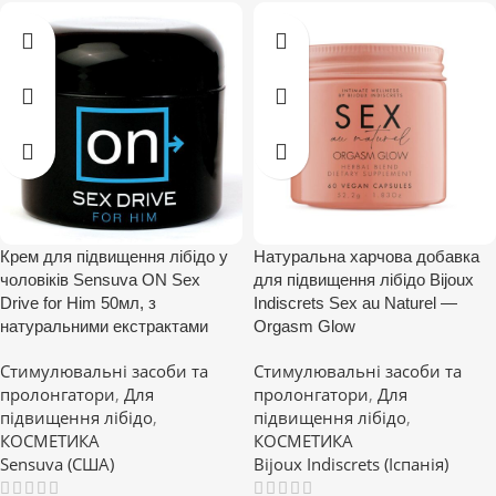
Крем для підвищення лібідо у
Натуральна харчова добавка
чоловіків Sensuva ON Sex
для підвищення лібідо Bijoux
Drive for Him 50мл, з
Indiscrets Sex au Naturel —
натуральними екстрактами
Orgasm Glow
Стимулювальні засоби та
Стимулювальні засоби та
пролонгатори
,
Для
пролонгатори
,
Для
підвищення лібідо
,
підвищення лібідо
,
КОСМЕТИКА
КОСМЕТИКА
Sensuva (США)
Bijoux Indiscrets (Іспанія)