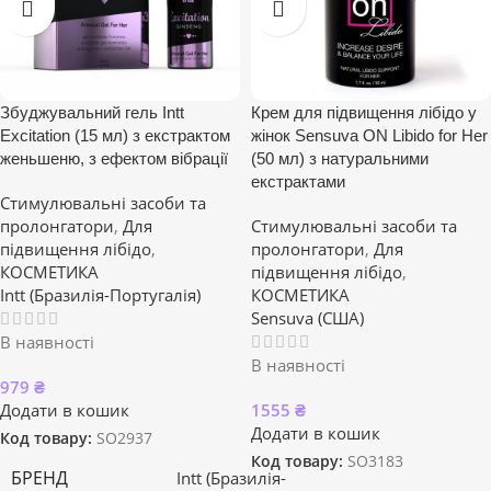
Збуджувальний гель Intt
Крем для підвищення лібідо у
Excitation (15 мл) з екстрактом
жінок Sensuva ON Libido for Her
женьшеню, з ефектом вібрації
(50 мл) з натуральними
екстрактами
Стимулювальні засоби та
пролонгатори
,
Для
Стимулювальні засоби та
підвищення лібідо
,
пролонгатори
,
Для
КОСМЕТИКА
підвищення лібідо
,
Intt (Бразилія-Португалія)
КОСМЕТИКА
Sensuva (США)
В наявності
В наявності
979
₴
Додати в кошик
1555
₴
Додати в кошик
Код товару:
SO2937
Код товару:
SO3183
БРЕНД
Intt (Бразилія-