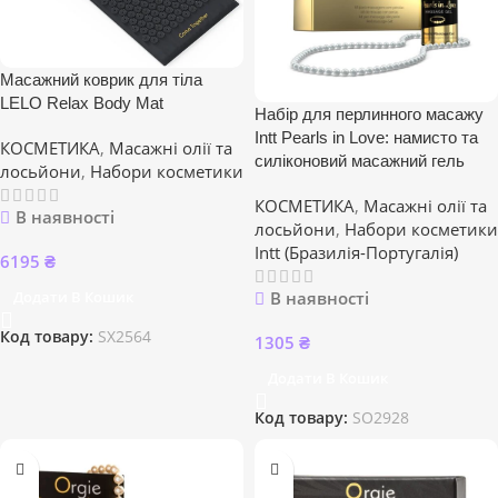
Масажний коврик для тіла
LELO Relax Body Mat
Набір для перлинного масажу
Intt Pearls in Love: намисто та
КОСМЕТИКА
,
Масажні олії та
силіконовий масажний гель
лосьйони
,
Набори косметики
КОСМЕТИКА
,
Масажні олії та
В наявності
лосьйони
,
Набори косметики
Intt (Бразилія-Португалія)
6195
₴
Додати В Кошик
В наявності
Код товару:
SX2564
1305
₴
Додати В Кошик
Код товару:
SO2928