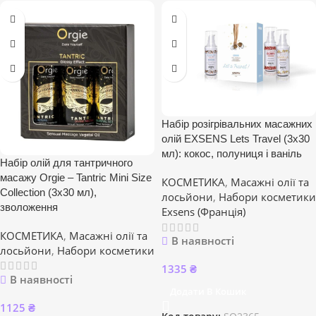
Набір розігрівальних масажних
олій EXSENS Lets Travel (3х30
мл): кокос, полуниця і ваніль
Набір олій для тантричного
масажу Orgie – Tantric Mini Size
КОСМЕТИКА
,
Масажні олії та
Collection (3х30 мл),
лосьйони
,
Набори косметики
зволоження
Exsens (Франція)
КОСМЕТИКА
,
Масажні олії та
В наявності
лосьйони
,
Набори косметики
1335
₴
В наявності
Додати В Кошик
1125
₴