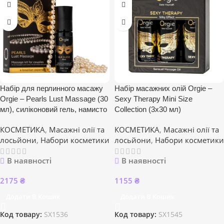
Набір для перлинного масажу
Набір масажних олій Orgie –
Orgie – Pearls Lust Massage (30
Sexy Therapy Mini Size
мл), силіконовий гель, намисто
Collection (3х30 мл)
КОСМЕТИКА
,
Масажні олії та
КОСМЕТИКА
,
Масажні олії та
лосьйони
,
Набори косметики
лосьйони
,
Набори косметики
В наявності
В наявності
2175
₴
1155
₴
Додати В Кошик
Додати В Кошик
Код товару:
SX1536
Код товару:
SX1545