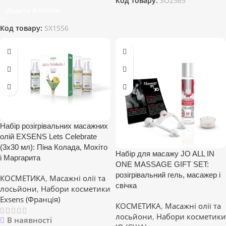
Код товару:
SO2365
Додати В Кошик
Код товару:
SX1556
Набір розігрівальних масажних
олій EXSENS Lets Celebrate
(3х30 мл): Піна Колада, Мохіто
Набір для масажу JO ALL IN
і Маргарита
ONE MASSAGE GIFT SET:
розігрівальний гель, масажер і
КОСМЕТИКА
,
Масажні олії та
свічка
лосьйони
,
Набори косметики
Exsens (Франція)
КОСМЕТИКА
,
Масажні олії та
лосьйони
,
Набори косметики
В наявності