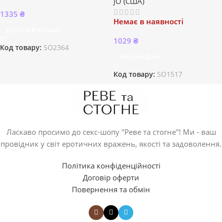
JO (США)
1335
₴
Немає в наявності
Додати В Кошик
1029
₴
Код товару:
SO2364
Читати Далі
Код товару:
SO1517
Ласкаво просимо до секс-шопу "Реве та стогне"! Ми - ваш
провідник у світ еротичних вражень, якості та задоволення.
Політика конфіденційності
Договір оферти
Повернення та обмін