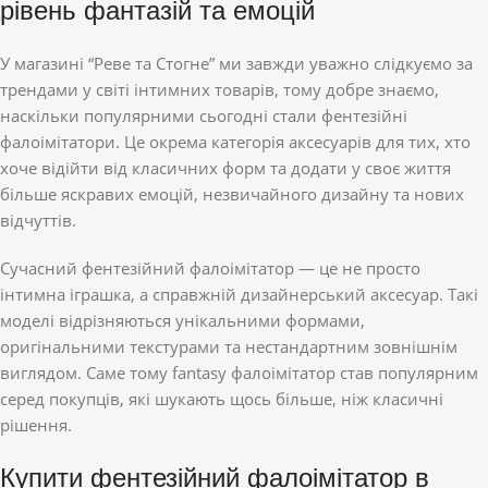
рівень фантазій та емоцій
У магазині “Реве та Стогне” ми завжди уважно слідкуємо за
трендами у світі інтимних товарів, тому добре знаємо,
наскільки популярними сьогодні стали фентезійні
фалоімітатори. Це окрема категорія аксесуарів для тих, хто
хоче відійти від класичних форм та додати у своє життя
більше яскравих емоцій, незвичайного дизайну та нових
відчуттів.
Сучасний фентезійний фалоімітатор — це не просто
інтимна іграшка, а справжній дизайнерський аксесуар. Такі
моделі відрізняються унікальними формами,
оригінальними текстурами та нестандартним зовнішнім
виглядом. Саме тому fantasy фалоімітатор став популярним
серед покупців, які шукають щось більше, ніж класичні
рішення.
Купити фентезійний фалоімітатор в