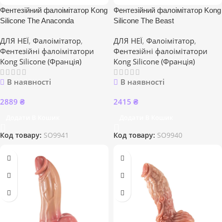
Фентезійний фалоімітатор Kong
Фентезійний фалоімітатор Kong
Silicone The Anaconda
Silicone The Beast
ДЛЯ НЕЇ
,
Фалоімітатор
,
ДЛЯ НЕЇ
,
Фалоімітатор
,
Фентезійні фалоімітатори
Фентезійні фалоімітатори
Kong Silicone (Франція)
Kong Silicone (Франція)
В наявності
В наявності
2889
₴
2415
₴
Додати В Кошик
Додати В Кошик
Код товару:
SO9941
Код товару:
SO9940