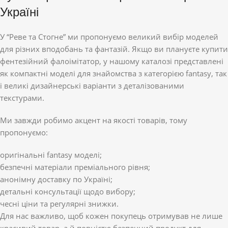
Україні
У “Реве та Стогне” ми пропонуємо великий вибір моделей
для різних вподобань та фантазій. Якщо ви плануєте купити
фентезійний фалоімітатор, у нашому каталозі представлені
як компактні моделі для знайомства з категорією fantasy, так
і великі дизайнерські варіанти з деталізованими
текстурами.
Ми завжди робимо акцент на якості товарів, тому
пропонуємо:
оригінальні fantasy моделі;
безпечні матеріали преміального рівня;
анонімну доставку по Україні;
детальні консультації щодо вибору;
чесні ціни та регулярні знижки.
Для нас важливо, щоб кожен покупець отримував не лише
красивий товар, а й повністю безпечний продукт для