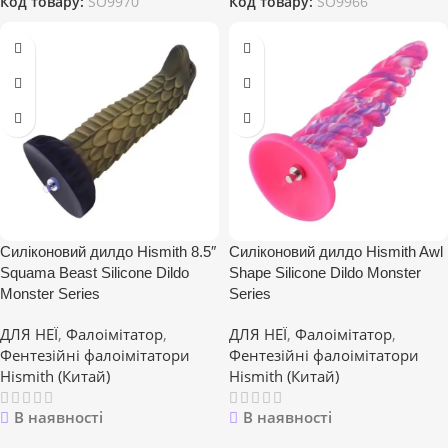
Код товару:
SO9970
Код товару:
SO9966
Силіконовий дилдо Hismith 8.5″
Силіконовий дилдо Hismith Awl
Squama Beast Silicone Dildo
Shape Silicone Dildo Monster
Monster Series
Series
ДЛЯ НЕЇ
,
Фалоімітатор
,
ДЛЯ НЕЇ
,
Фалоімітатор
,
Фентезійні фалоімітатори
Фентезійні фалоімітатори
Hismith (Китай)
Hismith (Китай)
В наявності
В наявності