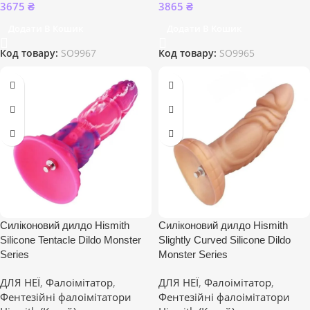
3675
₴
3865
₴
Додати В Кошик
Додати В Кошик
Код товару:
SO9967
Код товару:
SO9965
Силіконовий дилдо Hismith
Силіконовий дилдо Hismith
Silicone Tentacle Dildo Monster
Slightly Curved Silicone Dildo
Series
Monster Series
ДЛЯ НЕЇ
,
Фалоімітатор
,
ДЛЯ НЕЇ
,
Фалоімітатор
,
Фентезійні фалоімітатори
Фентезійні фалоімітатори