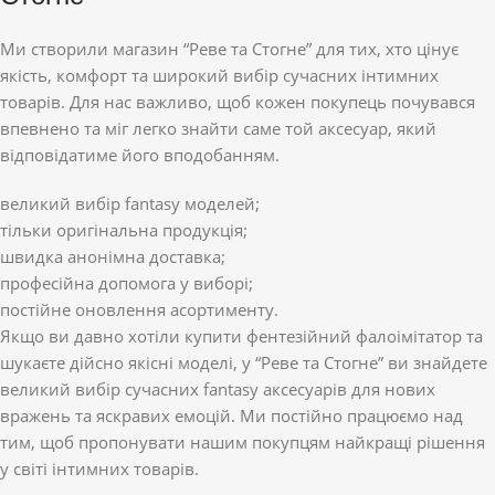
Ми створили магазин “Реве та Стогне” для тих, хто цінує
якість, комфорт та широкий вибір сучасних інтимних
товарів. Для нас важливо, щоб кожен покупець почувався
впевнено та міг легко знайти саме той аксесуар, який
відповідатиме його вподобанням.
великий вибір fantasy моделей;
тільки оригінальна продукція;
швидка анонімна доставка;
професійна допомога у виборі;
постійне оновлення асортименту.
Якщо ви давно хотіли купити фентезійний фалоімітатор та
шукаєте дійсно якісні моделі, у “Реве та Стогне” ви знайдете
великий вибір сучасних fantasy аксесуарів для нових
вражень та яскравих емоцій. Ми постійно працюємо над
тим, щоб пропонувати нашим покупцям найкращі рішення
у світі інтимних товарів.