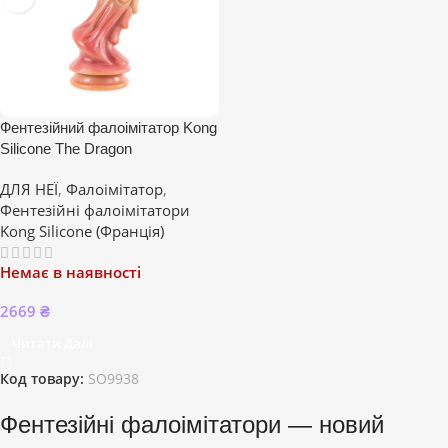
Фентезійний фалоімітатор Kong
Silicone The Dragon
ДЛЯ НЕЇ
,
Фалоімітатор
,
Фентезійні фалоімітатори
Kong Silicone (Франція)
Немає в наявності
2669
₴
Читати Далі
Код товару:
SO9938
Фентезійні фалоімітатори — новий