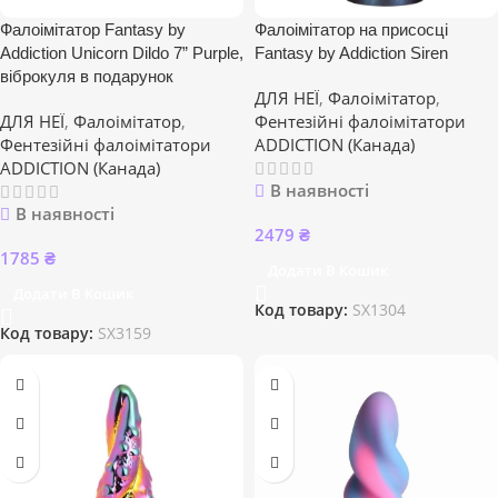
Фалоімітатор Fantasy by
Фалоімітатор на присосці
Addiction Unicorn Dildo 7” Purple,
Fantasy by Addiction Siren
віброкуля в подарунок
ДЛЯ НЕЇ
,
Фалоімітатор
,
ДЛЯ НЕЇ
,
Фалоімітатор
,
Фентезійні фалоімітатори
Фентезійні фалоімітатори
ADDICTION (Канада)
ADDICTION (Канада)
В наявності
В наявності
2479
₴
1785
₴
Додати В Кошик
Додати В Кошик
Код товару:
SX1304
Код товару:
SX3159