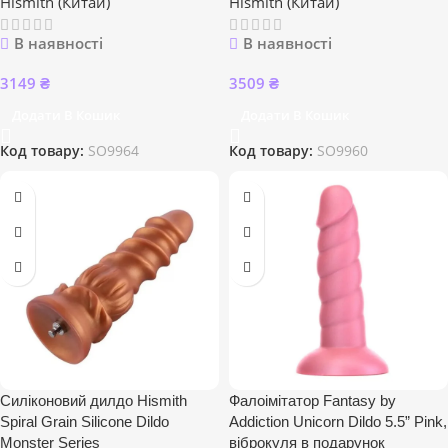
Hismith (Китай)
Hismith (Китай)
В наявності
В наявності
3149
₴
3509
₴
Додати В Кошик
Додати В Кошик
Код товару:
SO9964
Код товару:
SO9960
Силіконовий дилдо Hismith
Фалоімітатор Fantasy by
Spiral Grain Silicone Dildo
Addiction Unicorn Dildo 5.5” Pink,
Monster Series
віброкуля в подарунок