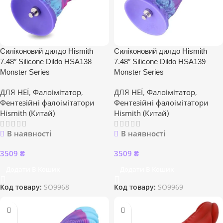
Силіконовий дилдо Hismith
Силіконовий дилдо Hismith
7.48″ Silicone Dildo HSA138
7.48″ Silicone Dildo HSA139
Monster Series
Monster Series
ДЛЯ НЕЇ
,
Фалоімітатор
,
ДЛЯ НЕЇ
,
Фалоімітатор
,
Фентезійні фалоімітатори
Фентезійні фалоімітатори
Hismith (Китай)
Hismith (Китай)
В наявності
В наявності
3509
₴
3509
₴
Додати В Кошик
Додати В Кошик
Код товару:
SO9968
Код товару:
SO9969