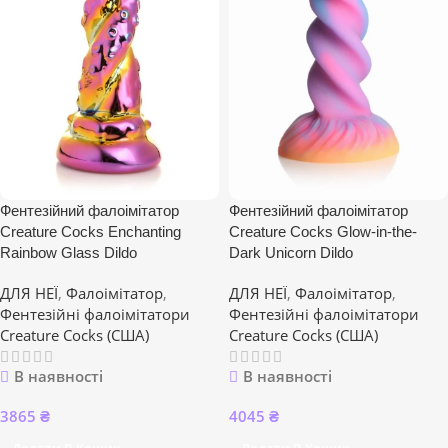
Фентезійний фалоімітатор
Фентезійний фалоімітатор
Creature Cocks Enchanting
Creature Cocks Glow-in-the-
Rainbow Glass Dildo
Dark Unicorn Dildo
ДЛЯ НЕЇ
,
Фалоімітатор
,
ДЛЯ НЕЇ
,
Фалоімітатор
,
Фентезійні фалоімітатори
Фентезійні фалоімітатори
Creature Cocks (США)
Creature Cocks (США)
В наявності
В наявності
3865
₴
4045
₴
Додати В Кошик
Додати В Кошик