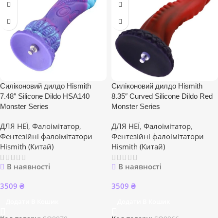
Силіконовий дилдо Hismith
Силіконовий дилдо Hismith
7.48″ Silicone Dildo HSA140
8.35″ Curved Silicone Dildo Red
Monster Series
Monster Series
ДЛЯ НЕЇ
,
Фалоімітатор
,
ДЛЯ НЕЇ
,
Фалоімітатор
,
Фентезійні фалоімітатори
Фентезійні фалоімітатори
Hismith (Китай)
Hismith (Китай)
В наявності
В наявності
3509
₴
3509
₴
Додати В Кошик
Додати В Кошик