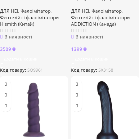
ДЛЯ НЕЇ
,
Фалоімітатор
,
ДЛЯ НЕЇ
,
Фалоімітатор
,
Фентезійні фалоімітатори
Фентезійні фалоімітатори
Hismith (Китай)
ADDICTION (Канада)
В наявності
В наявності
3509
₴
1399
₴
Додати В Кошик
Додати В Кошик
Код товару:
SO9961
Код товару:
SX3158