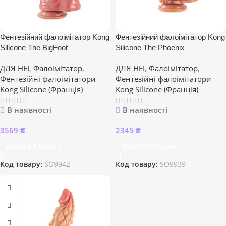
Фентезійний фалоімітатор Kong
Фентезійний фалоімітатор Kong
Silicone The BigFoot
Silicone The Phoenix
ДЛЯ НЕЇ
,
Фалоімітатор
,
ДЛЯ НЕЇ
,
Фалоімітатор
,
Фентезійні фалоімітатори
Фентезійні фалоімітатори
Kong Silicone (Франція)
Kong Silicone (Франція)
В наявності
В наявності
3569
₴
2345
₴
Додати В Кошик
Додати В Кошик
Код товару:
SO9942
Код товару:
SO9939