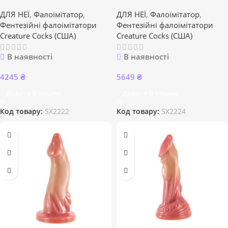
ДЛЯ НЕЇ
,
Фалоімітатор
,
ДЛЯ НЕЇ
,
Фалоімітатор
,
Фентезійні фалоімітатори
Фентезійні фалоімітатори
Creature Cocks (США)
Creature Cocks (США)
В наявності
В наявності
4245
₴
5649
₴
Додати В Кошик
Додати В Кошик
Код товару:
SX2222
Код товару:
SX2224