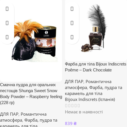
Фарба для тіла Bijoux Indiscrets
Poême – Dark Chocolate
ДЛЯ ПАР
,
Романтична
Смачна пудра для оральних
атмосфера
,
Фарба, пудра та
пестощів Shunga Sweet Snow
карамель для тіла
Body Powder – Raspberry feeling
Bijoux Indiscrets (Іспанія)
(228 гр)
Немає в наявності
ДЛЯ ПАР
,
Романтична
атмосфера
,
Фарба, пудра та
839
₴
карамель для тіла