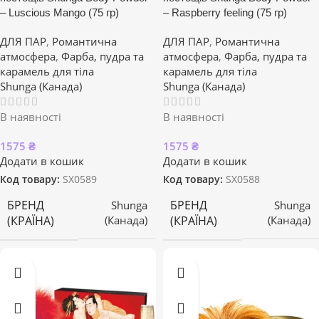
– Luscious Mango (75 гр)
– Raspberry feeling (75 гр)
ДЛЯ ПАР
,
Романтична
ДЛЯ ПАР
,
Романтична
атмосфера
,
Фарба, пудра та
атмосфера
,
Фарба, пудра та
карамель для тіла
карамель для тіла
Shunga (Канада)
Shunga (Канада)
В наявності
В наявності
1575
₴
1575
₴
Додати в кошик
Додати в кошик
Код товару:
SX0589
Код товару:
SX0588
БРЕНД
БРЕНД
Shunga
Shunga
(КРАЇНА)
(КРАЇНА)
(Канада)
(Канада)