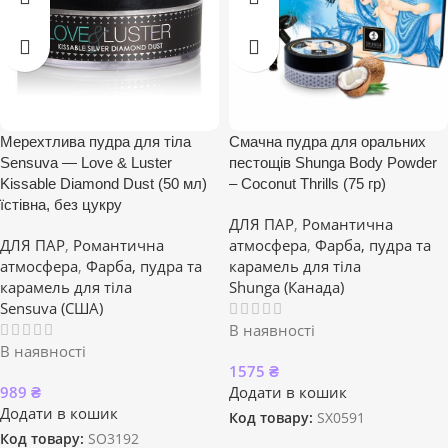
Мерехтлива пудра для тіла
Смачна пудра для оральних
Sensuva — Love & Luster
пестощів Shunga Body Powder
Kissable Diamond Dust (50 мл)
– Coconut Thrills (75 гр)
їстівна, без цукру
ДЛЯ ПАР
,
Романтична
ДЛЯ ПАР
,
Романтична
атмосфера
,
Фарба, пудра та
атмосфера
,
Фарба, пудра та
карамель для тіла
карамель для тіла
Shunga (Канада)
Sensuva (США)
В наявності
В наявності
1575
₴
989
₴
Додати в кошик
Додати в кошик
Код товару:
SX0591
Код товару:
SO3192