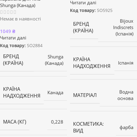
Читати далі
Shunga (Канада)
Код товару:
SO5925
Немає в наявності
Bijoux
БРЕНД
Indiscrets
(КРАЇНА)
1049
₴
(Іспанія)
Читати далі
Код товару:
SO2884
БРЕНД
Shunga
КРАЇНА
(КРАЇНА)
Іспанія
(Канада)
НАДХОДЖЕННЯ
КРАЇНА
Водна
Канада
МАТЕРІАЛ
НАДХОДЖЕННЯ
основа
МАСА (КГ)
0,228
КОСМЕТИКА:
фарба
ВИД