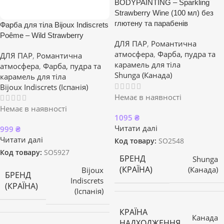
BODYPAINTING – Sparkling
Strawberry Wine (100 мл) без
глютену та парабенів
Фарба для тіла Bijoux Indiscrets
Poême – Wild Strawberry
ДЛЯ ПАР
,
Романтична
атмосфера
,
Фарба, пудра та
ДЛЯ ПАР
,
Романтична
карамель для тіла
атмосфера
,
Фарба, пудра та
Shunga (Канада)
карамель для тіла
Bijoux Indiscrets (Іспанія)
Немає в наявності
Немає в наявності
1095
₴
Читати далі
999
₴
Читати далі
Код товару:
SO2548
Код товару:
SO5927
БРЕНД
Shunga
(КРАЇНА)
(Канада)
Bijoux
БРЕНД
Indiscrets
(КРАЇНА)
(Іспанія)
КРАЇНА
Канада
НАДХОДЖЕННЯ