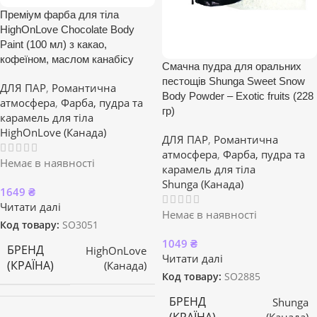
Преміум фарба для тіла
HighOnLove Chocolate Body
Paint (100 мл) з какао,
кофеїном, маслом канабісу
Смачна пудра для оральних
пестощів Shunga Sweet Snow
ДЛЯ ПАР
,
Романтична
Body Powder – Exotic fruits (228
атмосфера
,
Фарба, пудра та
гр)
карамель для тіла
HighOnLove (Канада)
ДЛЯ ПАР
,
Романтична
атмосфера
,
Фарба, пудра та
Немає в наявності
карамель для тіла
Shunga (Канада)
1649
₴
Читати далі
Немає в наявності
Код товару:
SO3051
1049
₴
БРЕНД
HighOnLove
Читати далі
(КРАЇНА)
(Канада)
Код товару:
SO2885
БРЕНД
Shunga
(Канада)