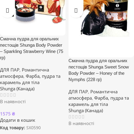
Смачна пудра для оральних
пестощів Shunga Body Powder
– Sparkling Strawberry Wine (75
гр)
Смачна пудра для оральних
пестощів Shunga Sweet Snow
ДЛЯ ПАР
,
Романтична
Body Powder – Honey of the
атмосфера
,
Фарба, пудра та
Nymphs (228 гр)
карамель для тіла
Shunga (Канада)
ДЛЯ ПАР
,
Романтична
атмосфера
,
Фарба, пудра та
В наявності
карамель для тіла
Shunga (Канада)
1575
₴
Додати в кошик
В наявності
Код товару:
SX0590