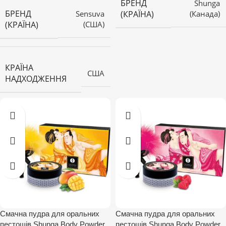
БРЕНД
Shunga
БРЕНД
(КРАЇНА)
Sensuva
(Канада)
(КРАЇНА)
(США)
КРАЇНА
США
НАДХОДЖЕННЯ
Смачна пудра для оральних
Смачна пудра для оральних
пестощів Shunga Body Powder
пестощів Shunga Body Powder