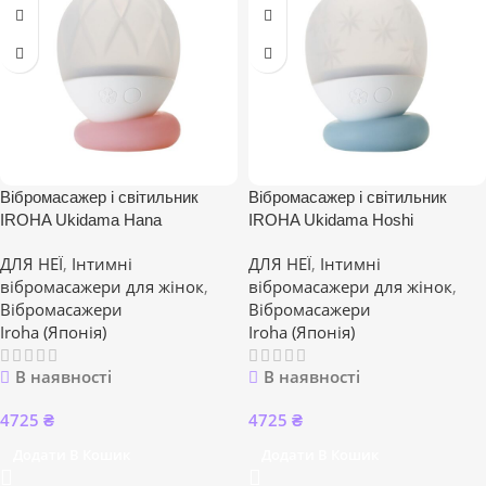
Вібромасажер і світильник
Вібромасажер і світильник
IROHA Ukidama Hana
IROHA Ukidama Hoshi
ДЛЯ НЕЇ
,
Інтимні
ДЛЯ НЕЇ
,
Інтимні
вібромасажери для жінок
,
вібромасажери для жінок
,
Вібромасажери
Вібромасажери
Iroha (Японія)
Iroha (Японія)
В наявності
В наявності
4725
₴
4725
₴
Додати В Кошик
Додати В Кошик