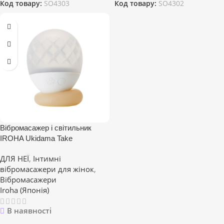
Код товару:
SO4303
Код товару:
SO4302
Вібромасажер і світильник
IROHA Ukidama Take
ДЛЯ НЕЇ
,
Інтимні
вібромасажери для жінок
,
Вібромасажери
Iroha (Японія)
В наявності