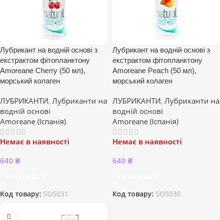
Лубрикант на водній основі з
Лубрикант на водній основі з
екстрактом фітопланктону
екстрактом фітопланктону
Amoreane Cherry (50 мл),
Amoreane Peach (50 мл),
морський колаген
морський колаген
ЛУБРИКАНТИ
,
Лубриканти на
ЛУБРИКАНТИ
,
Лубриканти на
водній основі
водній основі
Amoreane (Іспанія)
Amoreane (Іспанія)
Немає в наявності
Немає в наявності
640
₴
640
₴
Читати Далі
Читати Далі
Код товару:
SO5031
Код товару:
SO5030