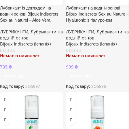
Лубрикант із доглядом на
Лубрикант на водній основі
водній основі Bijoux Indiscrets
Bijoux Indiscrets Sex au Nature –
Sex au Naturel – Aloe Vera
Hyaluronic з гіалуроном
ЛУБРИКАНТИ
,
Лубриканти на
ЛУБРИКАНТИ
,
Лубриканти на
водній основі
водній основі
Bijoux Indiscrets (Іспанія)
Bijoux Indiscrets (Іспанія)
Немає в наявності
Немає в наявності
735
₴
999
₴
Читати Далі
Читати Далі
Код товару:
SO5897
Код товару:
SO5896