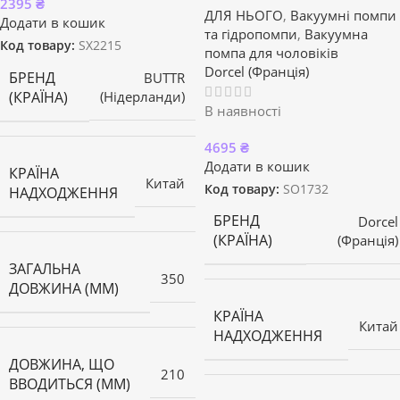
2395
₴
ДЛЯ НЬОГО
,
Вакуумні помпи
Додати в кошик
та гідропомпи
,
Вакуумна
Код товару:
SX2215
помпа для чоловіків
Dorcel (Франція)
БРЕНД
BUTTR
(КРАЇНА)
(Нідерланди)
В наявності
4695
₴
Додати в кошик
КРАЇНА
Китай
Код товару:
SO1732
НАДХОДЖЕННЯ
БРЕНД
Dorcel
(КРАЇНА)
(Франція)
ЗАГАЛЬНА
350
ДОВЖИНА (ММ)
КРАЇНА
Китай
НАДХОДЖЕННЯ
ДОВЖИНА, ЩО
210
ВВОДИТЬСЯ (ММ)