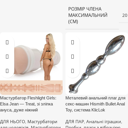
РОЗМІР ЧЛЕНА
МАКСИМАЛЬНИЙ
20
(СМ)
Мастурбатор Fleshlight Girls:
Металевий анальний плаг для
Elsa Jean — Treat, зі зліпка
секс-машин Hismith Bullet Anal
ануса, дуже ніжний
Toy, система KlicLok
ДЛЯ НЬОГО
,
Мастурбатори
ДЛЯ ПАР
,
Анальні іграшки
,
для чоловіків
,
Мастурбатори
Пробки, плаги з вібрацією