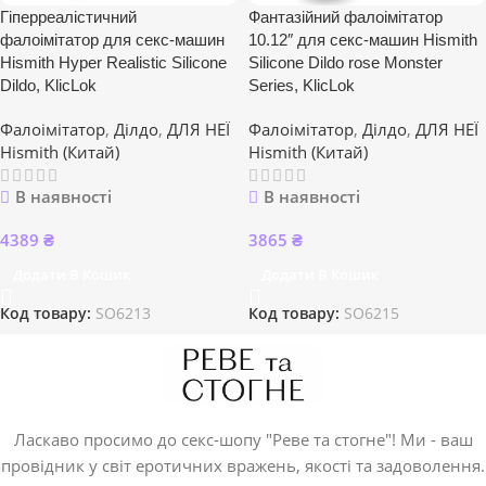
Гіперреалістичний
Фантазійний фалоімітатор
фалоімітатор для секс-машин
10.12″ для секс-машин Hismith
Hismith Hyper Realistic Silicone
Silicone Dildo rose Monster
Dildo, KlicLok
Series, KlicLok
Фалоімітатор
,
Ділдо
,
ДЛЯ НЕЇ
Фалоімітатор
,
Ділдо
,
ДЛЯ НЕЇ
Hismith (Китай)
Hismith (Китай)
В наявності
В наявності
4389
₴
3865
₴
Додати В Кошик
Додати В Кошик
Код товару:
SO6213
Код товару:
SO6215
Ласкаво просимо до секс-шопу "Реве та стогне"! Ми - ваш
провідник у світ еротичних вражень, якості та задоволення.