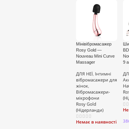
Мінівібромасажер
Ши
Rosy Gold —
BD
Nouveau Mini Curve
No
Massager
9 
ДЛЯ НЕЇ
,
Інтимні
ДЛ
вібромасажери для
Ак
жінок
,
На
Вібромасажери-
Ro
мікрофони
(Н
Rosy Gold
Не
(Нідерланди)
38
Немає в наявності