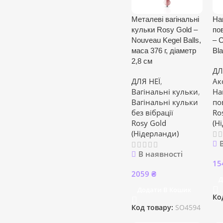
Металеві вагінальні
На
кульки Rosy Gold –
по
Nouveau Kegel Balls,
– C
маса 376 г, діаметр
Bl
2,8 см
ДЛ
ДЛЯ НЕЇ
,
Ак
Вагінальні кульки
,
На
Вагінальні кульки
по
без вібрації
Ro
Rosy Gold
(Н
(Нідерланди)
В наявності
15
2059
₴
Д
Додати В Кошик
Ко
Код товару:
SO4594