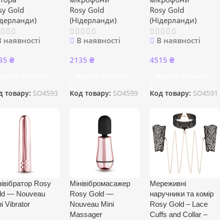
sy Gold
Rosy Gold
Rosy Gold
ідерланди)
(Нідерланди)
(Нідерланди)
В наявності
В наявності
В наявності
35
₴
2135
₴
4515
₴
одати В Кошик
Додати В Кошик
Додати В Кошик
д товару:
SO4593
Код товару:
SO4599
Код товару:
SO4591
нівібратор Rosy
Мінівібромасажер
Мереживні
ld — Nouveau
Rosy Gold —
наручники та комір
i Vibrator
Nouveau Mini
Rosy Gold – Lace
Massager
Cuffs and Collar –