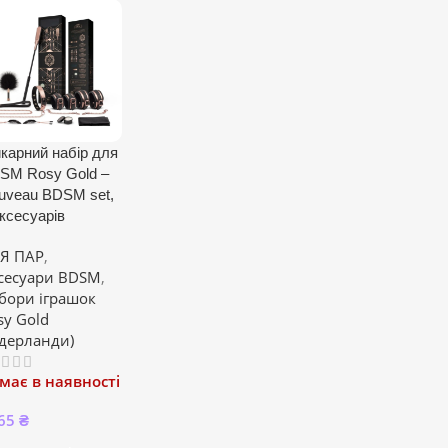
карний набір для
SM Rosy Gold –
uveau BDSM set,
аксесуарів
Я ПАР
,
сесуари BDSM
,
бори іграшок
sy Gold
ідерланди)
має в наявності
65
₴