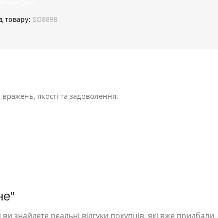
итати Далі
д товару:
SO8898
 вражень, якості та задоволення.
не"
 ви знайдете реальні відгуки покупців, які вже придбали