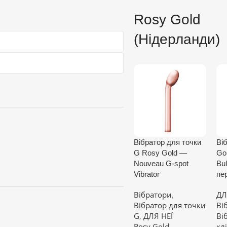
Rosy Gold
(Нідерланди)
Вібратор для точки
Ві
G Rosy Gold —
Go
Nouveau G-spot
Bul
Vibrator
пе
Вібратори
,
ДЛ
Вібратор для точки
Ві
G
,
ДЛЯ НЕЇ
Ві
Rosy Gold
кл