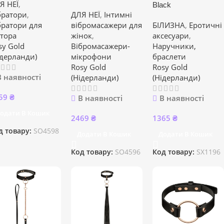
Я НЕЇ
,
Black
братори
,
ДЛЯ НЕЇ
,
Інтимні
братори для
вібромасажери для
БІЛИЗНА
,
Еротичні
ітора
жінок
,
аксесуари
,
sy Gold
Вібромасажери-
Наручники,
ідерланди)
мікрофони
браслети
Rosy Gold
Rosy Gold
В наявності
(Нідерланди)
(Нідерланди)
59
₴
В наявності
В наявності
одати В Кошик
2469
₴
1365
₴
д товару:
SO4598
Додати В Кошик
Додати В Кошик
Код товару:
SO4596
Код товару:
SX1196