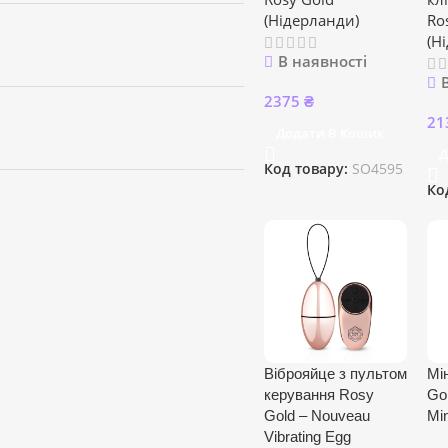
(Нідерланди)
Ro
(Н
В наявності
2375
₴
21
Додати В Кошик
Д
Код товару:
SO4595
Ко
Віброяйце з пультом
Мі
керування Rosy
Go
Gold – Nouveau
Min
Vibrating Egg