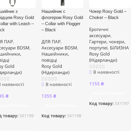
шийник з
Нашийник с
Чокер Rosy Gold –
відцем Rosy Gold
флогером Rosy Gold
Choker – Black
ollar with Leash –
– Collar with Flogger
Еротичні
ack
– Black
аксесуари
,
Я ПАР
,
ДЛЯ ПАР
,
Гартери, чокери,
сесуари BDSM
,
Аксесуари BDSM
,
портупеї
,
БІЛИЗНА
шийники,
Нашийники,
Rosy Gold
відці
повідці
(Нідерланди)
sy Gold
Rosy Gold
В наявності
ідерланди)
(Нідерланди)
1155
₴
В наявності
В наявності
Додати В Кошик
45
₴
1355
₴
Код товару:
SX1197
одати В Кошик
Додати В Кошик
д товару:
SX1199
Код товару:
SX1198