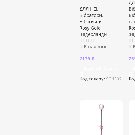
ДЛ
ДЛЯ НЕЇ
,
Ві
Вібратори
,
Ві
Віброяйця
кл
Rosy Gold
Ro
(Нідерланди)
(Н
В наявності
2135
₴
26
Додати В Кошик
Д
Код товару:
SO4592
Ко