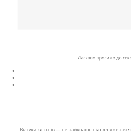
Ласкаво просимо до секс
Відгуки клієнтів — це найкраще підтвердження як