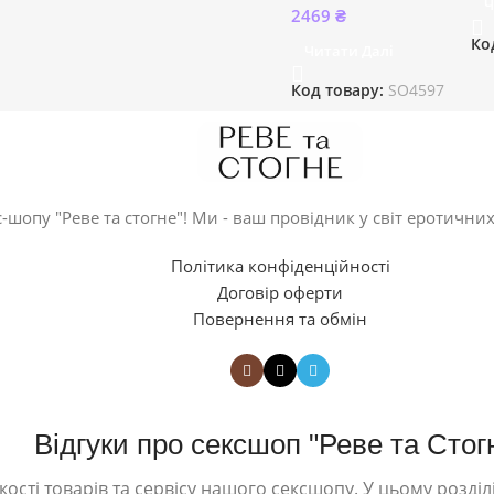
Ч
2469
₴
Ко
Читати Далі
Код товару:
SO4597
-шопу "Реве та стогне"! Ми - ваш провідник у світ еротичних
Політика конфіденційності
Договір оферти
Повернення та обмін
Відгуки про сексшоп "Реве та Стог
ості товарів та сервісу нашого сексшопу. У цьому розділі