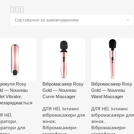
брокуля Rosy
Вібромасажер Rosy
Вібромасажер Rosy
ld — Nouveau
Gold — Nouveau
Gold — Nouveau
let Vibrator,
Curve Massager
Wand Massager
резаряджається
ДЛЯ НЕЇ
,
Інтимні
ДЛЯ НЕЇ
,
Інтимні
Я НЕЇ
,
вібромасажери для
вібромасажери для
братори
,
жінок
,
жінок
,
братори для
Вібромасажери-
Вібромасажери-
ітора
мікрофони
мікрофони