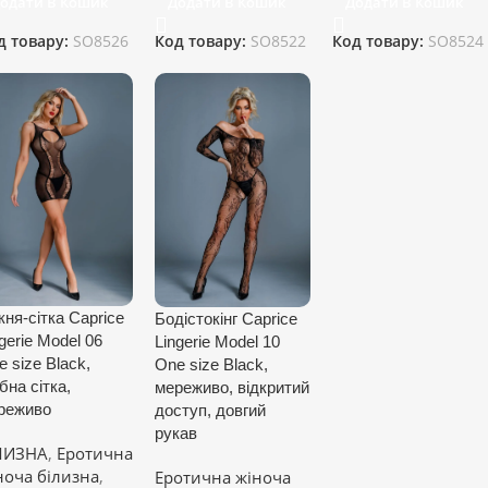
одати В Кошик
Додати В Кошик
Додати В Кошик
д товару:
SO8526
Код товару:
SO8522
Код товару:
SO8524
кня-сітка Caprice
Бодістокінг Caprice
gerie Model 06
Lingerie Model 10
 size Black,
One size Black,
бна сітка,
мереживо, відкритий
реживо
доступ, довгий
рукав
ЛИЗНА
,
Еротична
ноча білизна
,
Еротична жіноча