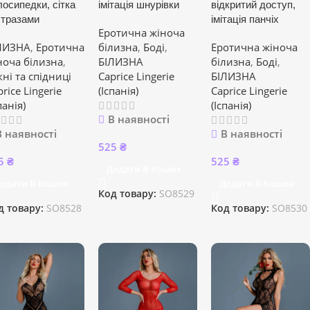
лосипедки, сітка
імітація шнурівки
відкритий доступ,
 стразами
імітація панчіх
Еротична жіноча
ЛИЗНА
,
Еротична
білизна
,
Боді
,
Еротична жіноча
ноча білизна
,
БІЛИЗНА
білизна
,
Боді
,
кні та спідниці
Caprice Lingerie
БІЛИЗНА
rice Lingerie
(Іспанія)
Caprice Lingerie
панія)
(Іспанія)
В наявності
В наявності
В наявності
525
₴
5
₴
525
₴
Додати В Кошик
одати В Кошик
Додати В Кошик
Код товару:
SO8529
д товару:
SO8528
Код товару:
SO8530