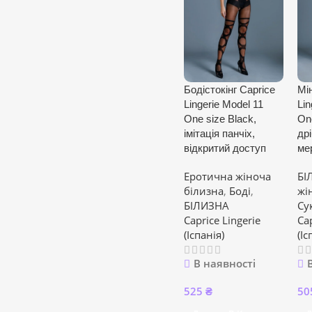
Бодістокінг Caprice
Мі
Lingerie Model 11
Lin
One size Black,
One
імітація панчіх,
дрі
відкритий доступ
ме
Еротична жіноча
БІ
білизна
,
Боді
,
жі
БІЛИЗНА
Су
Caprice Lingerie
Cap
(Іспанія)
(Іс
В наявності
525
₴
50