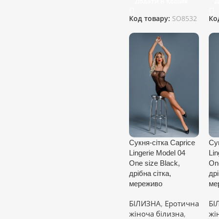
Додати В Кошик
Д
Код товару:
SO8532
Ко
Сукня-сітка Caprice
Су
Lingerie Model 04
Lin
One size Black,
One
дрібна сітка,
дрі
мереживо
ме
БІЛИЗНА
,
Еротична
БІ
жіноча білизна
,
жі