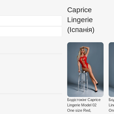
Caprice
Lingerie
(Іспанія)
Бодістокінг Caprice
Бод
Lingerie Model 02
Lin
One size Red,
One