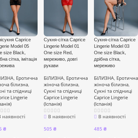
нісукня Caprice
Сукня-сітка Caprice
Сукня-сітка Caprice
gerie Model 05
Lingerie Model 01
Lingerie Model 03
 size Black,
One size Red,
One size Black,
бна сітка, імітація
мереживо, довгі
дрібна сітка,
режива
рукави
мереживо
ЛИЗНА
,
Еротична
БІЛИЗНА
,
Еротична
БІЛИЗНА
,
Еротична
ноча білизна
,
жіноча білизна
,
жіноча білизна
,
кні та спідниці
Сукні та спідниці
Сукні та спідниці
rice Lingerie
Caprice Lingerie
Caprice Lingerie
панія)
(Іспанія)
(Іспанія)
В наявності
В наявності
В наявності
5
₴
505
₴
485
₴