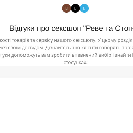
Відгуки про сексшоп "Реве та Стог
ості товарів та сервісу нашого сексшопу. У цьому розділі
ся своїм досвідом. Дізнайтесь, що клієнти говорять про я
дгуки допоможуть вам зробити впевнений вибір і знайти і
стосунках.