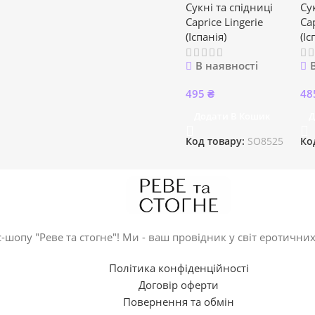
Сукні та спідниці
Су
Caprice Lingerie
Cap
(Іспанія)
(Іс
В наявності
495
₴
48
Додати В Кошик
Д
Код товару:
SO8525
Ко
-шопу "Реве та стогне"! Ми - ваш провідник у світ еротичних
Політика конфіденційності
Договір оферти
Повернення та обмін