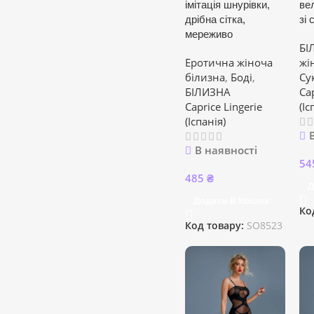
імітація шнурівки,
ве
дрібна сітка,
зі
мереживо
БІ
Еротична жіноча
жі
білизна
,
Боді
,
Су
БІЛИЗНА
Cap
Caprice Lingerie
(Іс
(Іспанія)
В наявності
54
485
₴
Д
Додати В Кошик
Ко
Код товару:
SO8523