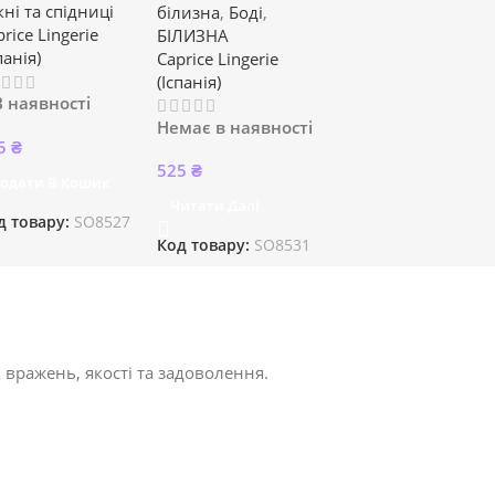
кні та спідниці
білизна
,
Боді
,
rice Lingerie
БІЛИЗНА
панія)
Caprice Lingerie
(Іспанія)
В наявності
Немає в наявності
5
₴
525
₴
одати В Кошик
Читати Далі
д товару:
SO8527
Код товару:
SO8531
 вражень, якості та задоволення.