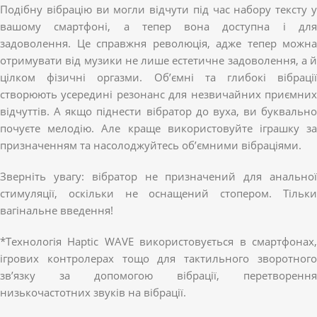
Подібну вібрацію ви могли відчути під час набору тексту у
вашому смартфоні, а тепер вона доступна і для
задоволення. Це справжня революція, адже тепер можна
отримувати від музики не лише естетичне задоволення, а й
цілком фізичні оргазми. Об’ємні та глибокі вібрації
створюють усередині резонанс для незвичайних приємних
відчуттів. А якщо піднести вібратор до вуха, ви буквально
почуєте мелодію. Але краще використовуйте іграшку за
призначенням та насолоджуйтесь об’ємними вібраціями.
Зверніть увагу: вібратор не призначений для анальної
стимуляції, оскільки не оснащений стопером. Тільки
вагінальне введення!
*Технологія Haptic WAVE використовується в смартфонах,
ігрових контролерах тощо для тактильного зворотного
зв’язку за допомогою вібрації, перетворення
низькочастотних звуків на вібрації.