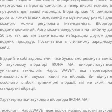
смартфонах та ігрових консолях, а тепер високі технології
працюють для вашої насолоди. Вібратор має 10 режимів
роботи, кожен із яких оснований на музичному ритмі, і для
кожного можна регулювати інтенсивність. Вібратор
водонепроникний, його можна занурювати на глибину до
50 см, так що він стане вашим найкращим другом для
водних процедур. Постачається в стильному зарядному
кейсі.
Відкрийте собі задоволення, яке буквально резонує з вами.
У звуковому вібраторі IROHA MAI використовується
унікальна технологія Haptic WAVE™, яка перетворює
низькочастотні звукові хвилі на вібрації. Ви відчуєте
особливо глибокі тривимірні вібрації, які не схожі на
стандартні вібрації.
Характеристики звукового вібратора IROHA MAI:
технологія HapticWAVE перетворює низькочастотні звукові