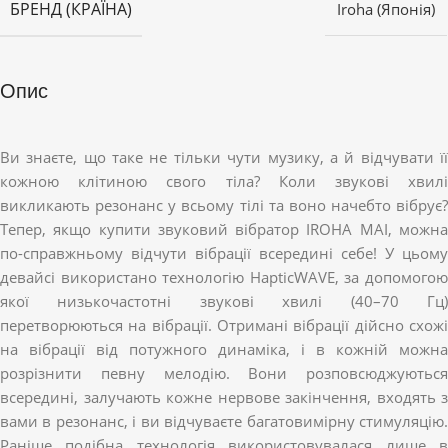
БРЕНД (КРАЇНА)
Iroha (Японія)
Опис
Ви знаєте, що таке не тільки чути музику, а й відчувати її
кожною клітиною свого тіла? Коли звукові хвилі
викликають резонанс у всьому тілі та воно начебто вібрує?
Тепер, якщо купити звуковий вібратор IROHA MAI, можна
по-справжньому відчути вібрації всередині себе! У цьому
девайсі використано технологію HapticWAVE, за допомогою
якої низькочастотні звукові хвилі (40–70 Гц)
перетворюються на вібрації. Отримані вібрації дійсно схожі
на вібрації від потужного динаміка, і в кожній можна
розрізнити певну мелодію. Вони розповсюджуються
всередині, залучають кожне нервове закінчення, входять з
вами в резонанс, і ви відчуваєте багатовимірну стимуляцію.
Раніше подібна технологія використовувалася лише в