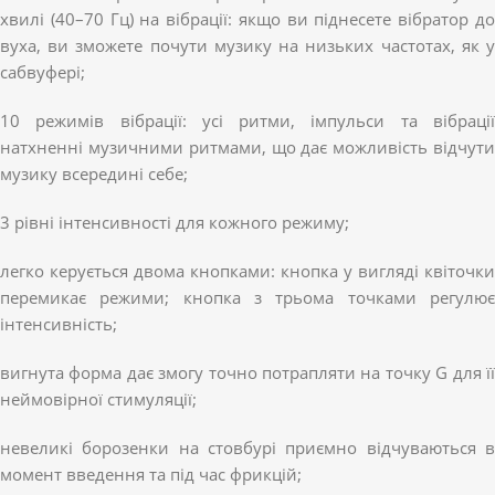
хвилі (40–70 Гц) на вібрації: якщо ви піднесете вібратор до
вуха, ви зможете почути музику на низьких частотах, як у
сабвуфері;
10 режимів вібрації: усі ритми, імпульси та вібрації
натхненні музичними ритмами, що дає можливість відчути
музику всередині себе;
3 рівні інтенсивності для кожного режиму;
легко керується двома кнопками: кнопка у вигляді квіточки
перемикає режими; кнопка з трьома точками регулює
інтенсивність;
вигнута форма дає змогу точно потрапляти на точку G для її
неймовірної стимуляції;
невеликі борозенки на стовбурі приємно відчуваються в
момент введення та під час фрикцій;