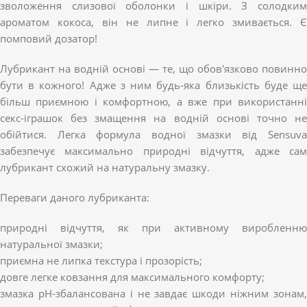
зволоження слизової оболонки і шкіри. З солодким
ароматом кокоса, він не липне і легко змивається. Є
помповий дозатор!
Лубрикант на водній основі — те, що обов'язково повинно
бути в кожного! Адже з ним будь-яка близькість буде ще
більш приємною і комфортною, а вже при використанні
секс-іграшок без змащення на водній основі точно не
обійтися. Легка формула водної змазки від Sensuva
забезпечує максимально природні відчуття, адже сам
лубрикант схожий на натуральну змазку.
Переваги даного лубриканта:
природні відчуття, як при активному виробленню
натуральної змазки;
приємна не липка текстура і прозорість;
довге легке ковзання для максимального комфорту;
змазка pH-збалансована і не завдає шкоди ніжним зонам,