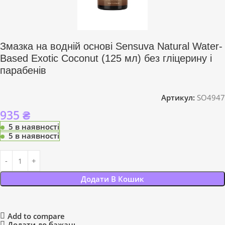
Змазка на водній основі Sensuva Natural Water-
Based Exotic Coconut (125 мл) без гліцерину і
парабенів
Артикул:
SO4947
935
₴
5 в наявності
5 в наявності
Додати В Кошик
Add to compare
Додати до бажань