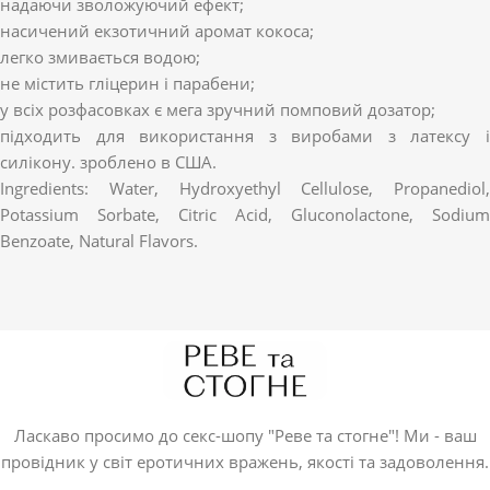
надаючи зволожуючий ефект;
насичений екзотичний аромат кокоса;
легко змивається водою;
не містить гліцерин і парабени;
у всіх розфасовках є мега зручний помповий дозатор;
підходить для використання з виробами з латексу і
силікону. зроблено в США.
Ingredients: Water, Hydroxyethyl Cellulose, Propanediol,
Potassium Sorbate, Citric Acid, Gluconolactone, Sodium
Benzoate, Natural Flavors.
Ласкаво просимо до секс-шопу "Реве та стогне"! Ми - ваш
провідник у світ еротичних вражень, якості та задоволення.