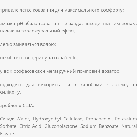
тривале легке ковзання для максимального комфорту;
змазка pH-збалансована і не завдає шкоди ніжним зонам,
надаючи зволожувальний ефект;
легко змивається водою;
не містить гліцерину та парабенів;
у всіх розфасовках є мегазручний помповий дозатор;
підходить для використання з виробами з латексу та
силікону.
зроблено США.
Склад: Water, Hydroxyethyl Cellulose, Propanediol, Potassium
Sorbate, Citric Acid, Gluconolactone, Sodium Benzoate, Natural
Flavors.