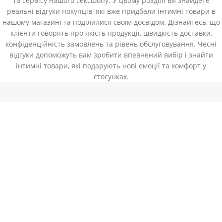
та сервісу нашого сексшопу. У цьому розділі ви знайдете
реальні відгуки покупців, які вже придбали інтимні товари в
нашому магазині та поділилися своїм досвідом. Дізнайтесь, що
клієнти говорять про якість продукції, швидкість доставки,
конфіденційність замовлень та рівень обслуговування. Чесні
відгуки допоможуть вам зробити впевнений вибір і знайти
інтимні товари, які подарують нові емоції та комфорт у
стосунках.