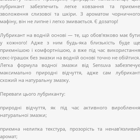
лубрикант забезпечить легке ковзання та приємне
зволоження слизової та шкіри. З ароматом чорничного
мафіну, він не липне і легко змивається. Є дозатор!
Лубрикант на водній основі — те, що обов’язково має бути
у кожного! Адже з ним будь-яка близькість буде ще
приємнішою і комфортнішою, а вже під час використання
секс-іграшок без змазки на водній основі точно не обійтися.
Легка формула водної змазки від Sensuva забезпечує
максимально природні відчуття, адже сам лубрикант
схожий на натуральну змазку.
Переваги цього лубриканту:
природні відчуття, як під час активного вироблення
натуральної змазки;
приємна нелипка текстура, прозорість та ненав’язливий
аромат;