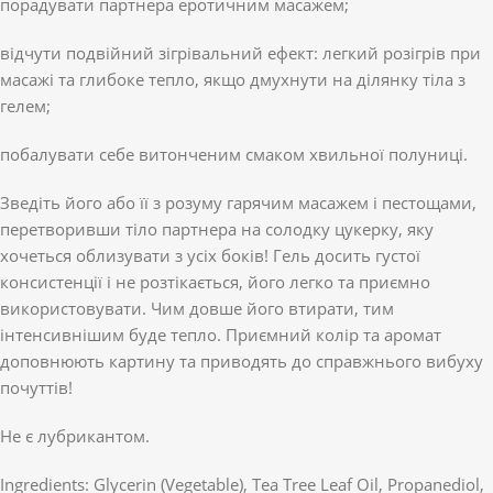
порадувати партнера еротичним масажем;
відчути подвійний зігрівальний ефект: легкий розігрів при
масажі та глибоке тепло, якщо дмухнути на ділянку тіла з
гелем;
побалувати себе витонченим смаком хвильної полуниці.
Зведіть його або її з розуму гарячим масажем і пестощами,
перетворивши тіло партнера на солодку цукерку, яку
хочеться облизувати з усіх боків! Гель досить густої
консистенції і не розтікається, його легко та приємно
використовувати. Чим довше його втирати, тим
інтенсивнішим буде тепло. Приємний колір та аромат
доповнюють картину та приводять до справжнього вибуху
почуттів!
Не є лубрикантом.
Ingredients: Glycerin (Vegetable), Tea Tree Leaf Oil, Propanediol,