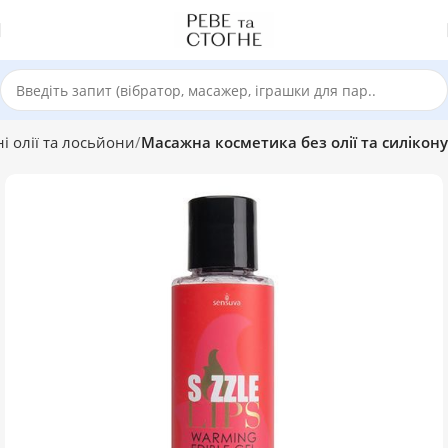
і олії та лосьйони
Масажна косметика без олії та силікону