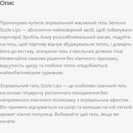
Опис
Пропонуємо купити зігрівальний масажний гель Sensuva
Sizzle Lips — абсолютно неймовірний засіб, щоб побалувати
партнера! Зробіть йому розслаблювальний масаж, подуйте
на гель, щоб партнер відчув збуджувальне тепло, і доведіть
його до екстазу, злизуючи гель з хвильних ділянок тіла!
Незвичайне смакове рішення без хімічного присмаку,
відсутність цукру та глибоке тепло сподобаються
найвибагливішим гурманам.
Зігрівальний гель Sizzle Lips — це особливо смачний гель
на основі гліцерину рослинного походження без
неприємного хімічного післясмаку з зігрівальним ефектом.
Він приємно відчувається на шкірі та залишає на ній легкий
аромат ніжної полуниці. Вибирайте цей гель, якщо ви
хочете: