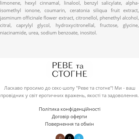
limonene, hexyl cinnamal, linalool, benzyl salicylate, alpha-
isomethyl ionone, coumarin, ceratonia siliqua fruit extract,
jasminum officinale flower extract, citronellol, phenethyl alcohol,
citral, caprylyl glycol, hydroxycitronellal, fructose, glycine,
niacinamide, urea, sodium benzoate, inositol.
Ласкаво просимо до секс-шопу "Реве та стогне"! Ми - ваш
провідник у світ еротичних вражень, якості та задоволення.
Політика конфіденційності
Договір оферти
Повернення та обмін