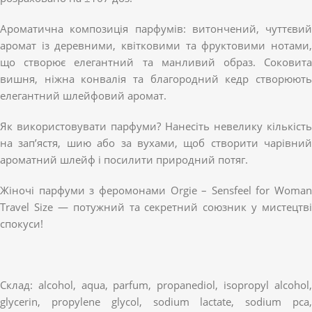
Ароматична композиція парфумів: витончений, чуттєвий
аромат із деревними, квітковими та фруктовими нотами,
що створює елегантний та манливий образ. Соковита
вишня, ніжна конвалія та благородний кедр створюють
елегантний шлейфовий аромат.
Як використовувати парфуми? Нанесіть невелику кількість
на зап’ястя, шию або за вухами, щоб створити чарівний
ароматний шлейф і посилити природний потяг.
Жіночі парфуми з феромонами Orgie – Sensfeel for Woman
Travel Size — потужний та секретний союзник у мистецтві
спокуси!
Склад: alcohol, aqua, parfum, propanediol, isopropyl alcohol,
glycerin, propylene glycol, sodium lactate, sodium pca,