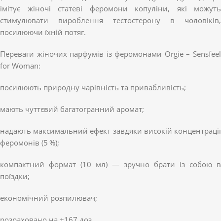
імітує жіночі статеві феромони копуліни, які можуть
стимулювати вироблення тестостерону в чоловіків,
посилюючи їхній потяг.
Переваги жіночих парфумів із феромонами Orgie – Sensfeel
for Woman:
посилюють природну чарівність та привабливість;
мають чуттєвий багатогранний аромат;
надають максимальний ефект завдяки високій концентрації
феромонів (5 %);
компактний формат (10 мл) — зручно брати із собою в
поїздки;
економічний розпилювач;
розраховано на ±167 доз.