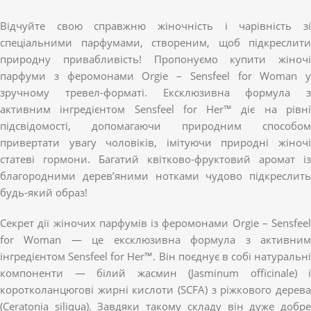
Відчуйте свою справжню жіночність і чарівність зі
спеціальними парфумами, створеним, щоб підкреслити
природну привабливість! Пропонуємо купити жіночі
парфуми з феромонами Orgie – Sensfeel for Woman у
зручному тревел-форматі. Ексклюзивна формула з
активним інгредієнтом Sensfeel for Her™ діє на рівні
підсвідомості, допомагаючи природним способом
привертати увагу чоловіків, імітуючи природні жіночі
статеві гормони. Багатий квітково-фруктовий аромат із
благородними дерев’яними нотками чудово підкреслить
будь-який образ!
Секрет дії жіночих парфумів із феромонами Orgie – Sensfeel
for Woman — це ексклюзивна формула з активним
інгредієнтом Sensfeel for Her™. Він поєднує в собі натуральні
компоненти — білий жасмин (Jasminum officinale) і
коротколанцюгові жирні кислоти (SCFA) з ріжкового дерева
(Ceratonia siliqua). Завдяки такому складу він дуже добре