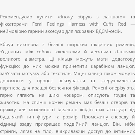
Рекомендуємо купити жіночу збрую з ланцюгом та
фіксаторами Feral Feelings Harness with Cuffs Red —
неймовірно гарний аксесуар для яскравих БДСМ-сесій.
Збруя виконана з безлічі широких шкіряних ременів,
з’єднаних між собою заклепками й десятьма кільцями
великого діаметра. Ці кільця можуть мати додаткову
функцію: до них можна причепити карабіном ланцюг,
зав’язати мотузку або текстиль. Міцні кільця також можуть
допомогти у процесі зв’язування та знерухомлення
партнера для кращої безпечної фіксації. Ремені оперізують,
гарно лягають на шию чокером, описують груди та
животик. На спинці кожен ремінь має безліч отворів та
пряжку для можливості ідеально «підігнати» аксесуар під
будь-який тип фігури та розмір. Промежину спереду й
сідниці ззаду прикрашає подвійний ланцюг. Він, ніби
стрінги, лягає на тіло, відкриваючи доступ до інтимних