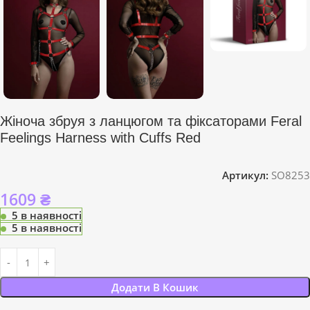
Жіноча збруя з ланцюгом та фіксаторами Feral
Feelings Harness with Cuffs Red
Артикул:
SO8253
1609
₴
5 в наявності
5 в наявності
Додати В Кошик