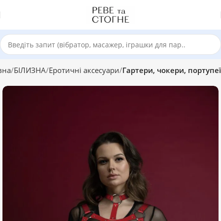
вна
БІЛИЗНА
Еротичні аксесуари
Гартери, чокери, портупеї