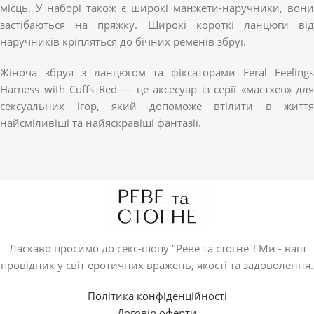
місць. У наборі також є широкі манжети-наручники, вони
застібаються на пряжку. Широкі короткі ланцюги від
наручників кріпляться до бічних ременів збруї.
Жіноча збруя з ланцюгом та фіксаторами Feral Feelings
Harness with Cuffs Red — це аксесуар із серії «мастхев» для
сексуальних ігор, який допоможе втілити в життя
найсміливіші та найяскравіші фантазії.
Ласкаво просимо до секс-шопу "Реве та стогне"! Ми - ваш
провідник у світ еротичних вражень, якості та задоволення.
Політика конфіденційності
Договір оферти