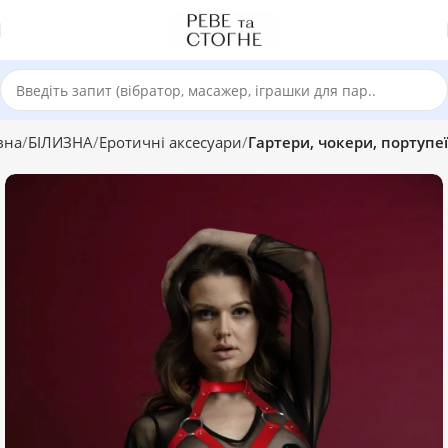
вна
БІЛИЗНА
Еротичні аксесуари
Гартери, чокери, портупеї