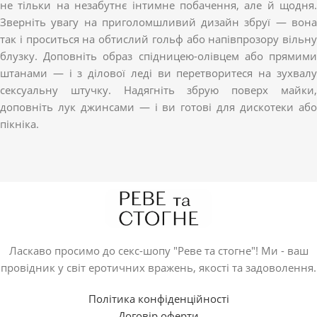
не тільки на незабутнє інтимне побачення, але й щодня.
Зверніть увагу на приголомшливий дизайн збруї — вона
так і проситься на обтислий гольф або напівпрозору вільну
блузку. Доповніть образ спідницею-олівцем або прямими
штанами — і з ділової леді ви перетворитеся на зухвалу
сексуальну штучку. Надягніть збрую поверх майки,
доповніть лук джинсами — і ви готові для дискотеки або
пікніка.
Ласкаво просимо до секс-шопу "Реве та стогне"! Ми - ваш
провідник у світ еротичних вражень, якості та задоволення.
Політика конфіденційності
Договір оферти