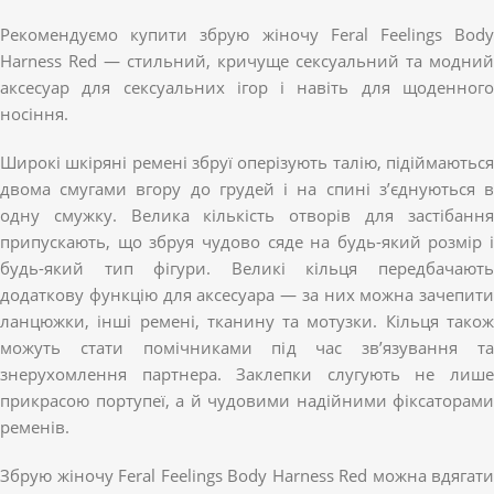
Рекомендуємо купити збрую жіночу Feral Feelings Body
Harness Red — стильний, кричуще сексуальний та модний
аксесуар для сексуальних ігор і навіть для щоденного
носіння.
Широкі шкіряні ремені збруї оперізують талію, підіймаються
двома смугами вгору до грудей і на спині з’єднуються в
одну смужку. Велика кількість отворів для застібання
припускають, що збруя чудово сяде на будь-який розмір і
будь-який тип фігури. Великі кільця передбачають
додаткову функцію для аксесуара — за них можна зачепити
ланцюжки, інші ремені, тканину та мотузки. Кільця також
можуть стати помічниками під час зв’язування та
знерухомлення партнера. Заклепки слугують не лише
прикрасою портупеї, а й чудовими надійними фіксаторами
ременів.
Збрую жіночу Feral Feelings Body Harness Red можна вдягати