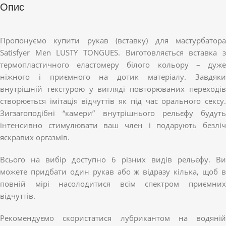
Опис
Пропонуємо купити рукав (вставку) для мастурбатора
Satisfyer Men LUSTY TONGUES. Виготовляється вставка з
термопластичного еластомеру білого кольору – дуже
ніжного і приємного на дотик матеріалу. Завдяки
внутрішній текстурою у вигляді повторюваних переходів
створюється імітація відчуттів як під час орального сексу.
Зигзагоподібні “камери” внутрішнього рельєфу будуть
інтенсивно стимулювати ваш член і подарують безліч
яскравих оргазмів.
Всього на вибір доступно 6 різних видів рельєфу. Ви
можете придбати один рукав або ж відразу кілька, щоб в
повній мірі насолодитися всім спектром приємних
відчуттів.
Рекомендуємо скористатися лубрикантом на водяній