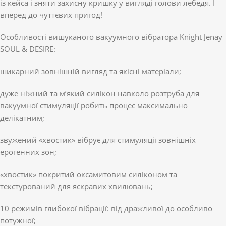
із кейса і зняти захисну кришку у вигляді голови лебедя. І
вперед до чуттєвих пригод!
Особливості вишуканого вакуумного вібратора Knight Jenay
SOUL & DESIRE:
шикарний зовнішній вигляд та якісні матеріали;
дуже ніжний та м’який силікон навколо розтруба для
вакуумної стимуляції робить процес максимально
делікатним;
звужений «хвостик» вібрує для стимуляції зовнішніх
ерогенних зон;
«хвостик» покритий оксамитовим силіконом та
текстурований для яскравих хвилювань;
10 режимів глибокої вібрації: від дражливої ​​до особливо
потужної;