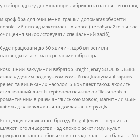
у наборі одразу дві мініатюри лубриканта на водній основі;
мікрофібра для очищення іграшки допомагає зберегти
первісний вигляд максимально довго (не забувайте під час
очищення використовувати спеціальний засіб);
буде працювати до 60 хвилин, щоб ви встигли
насолодитися всіма перевагами вібратора!
Розкішний вакуумний вібратор Knight Jenay SOUL & DESIRE
стане чудовим подарунком кожній поціновувачці гарних
речей та вишуканих насолод. У комплект також входить
стилізований лист із гербовою печаткою «Пісня зорі» з
романтичним віршем англійською мовою, магнітний USB-
кабель для заряджання та докладна інструкція.
Концепція вишуканого бренду Knight Jenay — перемога
шляхетного лицарства над епохою аскетизму, культ
прекрасної пані та обов’язкового задоволення її бажань. Усі