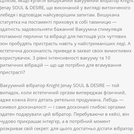
Цілком, якщо купити вишуканий вакуумний вібратор Knight
Jenay SOUL & DESIRE, що виконаний у вигляді витонченого
лебедя і відповідає найсуворішим запитам. Вишукана
статуетка на постаменті приховує в собі таємницю —
здатність задовольняти бажання! Вакуумна стимуляція
потаємної перлини та вібрації для пестощів усіх чуттєвих
зон пробудять пристрасть навіть у найстриманіших леді. А
естетична досконалість приведе в захват своїх вимогливих
користувачок. 3 рівні інтенсивності вакууму та 10
ритмічних вібрацій — що ще потрібно для вгамування
пристрасті?
Вакуумний вібратор Knight Jenay SOUL & DESIRE — той
випадок, коли естетичний оргазм випереджає фізичний,
адже кожна його деталь ретельно продумана. Лебідь —
символ досконалості — і саме досконалі глибокі оргазми
здатен подарувати цей вібратор. Перебуваючи в кейсі, він
чудово прикрашає інтер’єр, а в потрібний момент
розкриває свій секрет: для цього достатньо дістати вібратор