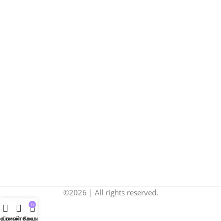
©2026 | All rights reserved.
0
рівняйте
Список бажань
Кошик