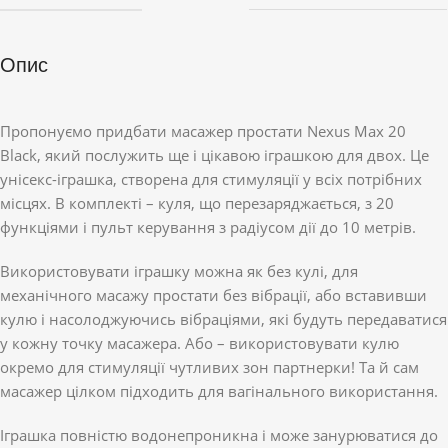
Опис
Пропонуємо придбати масажер простати Nexus Max 20
Black, який послужить ще і цікавою іграшкою для двох. Це
унісекс-іграшка, створена для стимуляції у всіх потрібних
місцях. В комплекті – куля, що перезаряджається, з 20
функціями і пульт керування з радіусом дії до 10 метрів.
Використовувати іграшку можна як без кулі, для
механічного масажу простати без вібрації, або вставивши
кулю і насолоджуючись вібраціями, які будуть передаватися
у кожну точку масажера. Або – використовувати кулю
окремо для стимуляції чутливих зон партнерки! Та й сам
масажер цілком підходить для вагінального використання.
Іграшка повністю водонепроникна і може занурюватися до