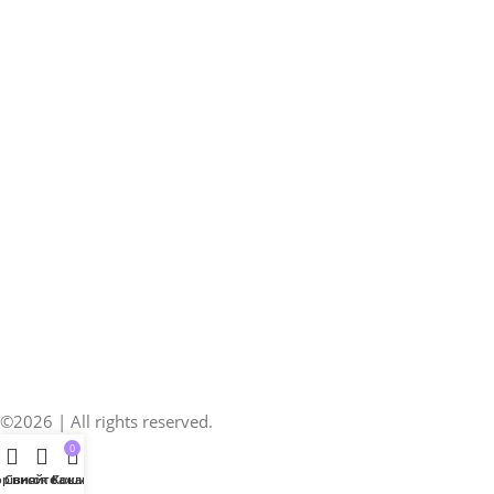
©2026 | All rights reserved.
0
рівняйте
Список бажань
Кошик