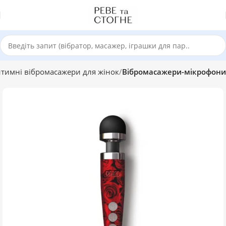
нтимні вібромасажери для жінок
Вібромасажери-мікрофони