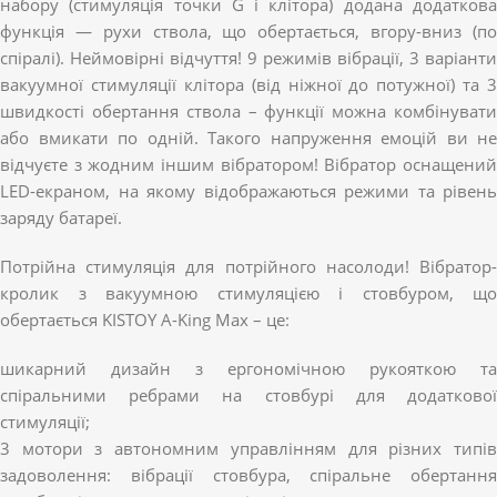
набору (стимуляція точки G і клітора) додана додаткова
функція — рухи ствола, що обертається, вгору-вниз (по
спіралі). Неймовірні відчуття! 9 режимів вібрації, 3 варіанти
вакуумної стимуляції клітора (від ніжної до потужної) та 3
швидкості обертання ствола – функції можна комбінувати
або вмикати по одній. Такого напруження емоцій ви не
відчуєте з жодним іншим вібратором! Вібратор оснащений
LED-екраном, на якому відображаються режими та рівень
заряду батареї.
Потрійна стимуляція для потрійного насолоди! Вібратор-
кролик з вакуумною стимуляцією і стовбуром, що
обертається KISTOY A-King Max – це:
шикарний дизайн з ергономічною рукояткою та
спіральними ребрами на стовбурі для додаткової
стимуляції;
3 мотори з автономним управлінням для різних типів
задоволення: вібрації стовбура, спіральне обертання