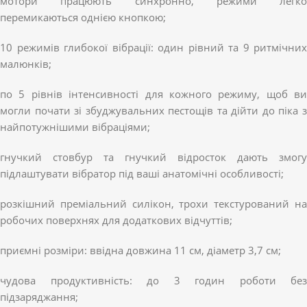
мотори працюють синхронно, режими легко
перемикаються однією кнопкою;
10 режимів глибокої вібрації: один рівний та 9 ритмічних
малюнків;
по 5 рівнів інтенсивності для кожного режиму, щоб ви
могли почати зі збуджувальних пестощів та дійти до піка з
найпотужнішими вібраціями;
гнучкий стовбур та гнучкий відросток дають змогу
підлаштувати вібратор під ваші анатомічні особливості;
розкішний преміальний силікон, трохи текстурований на
робочих поверхнях для додаткових відчуттів;
приємні розміри: ввідна довжина 11 см, діаметр 3,7 см;
чудова продуктивність: до 3 годин роботи без
підзаряджання;