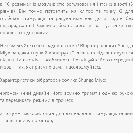
в 10 режимах із можливістю регулювання інтенсивності (5
рівнів). Він точно потрапить на клітор та точку G для
глибокої стимуляції та радуватиме вас до 3 годин без
підзаряджання! Сміливо беріть його у ванну, адже він
повністю водостійкий.
Не обмежуйте себе в задоволеннях! Вібратор-кролик Shunga
Miyo завдяки гнучкій конструкції ідеально підлаштовується
під ваші анатомічні особливості. Розміщуйте його всередині
й зовні так, як приємно вам, і насолоджуйтесь.
Характеристики вібратора-кролика Shunga Miyo:
ергономічний дизайн: його зручно тримати однією рукою
та перемикати режими в процесі;
2 потужні мотори: один для вагінальної стимуляції, інший
— для впливу на клітор;