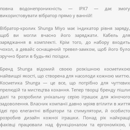
повна водонепроникність — IPX7 — дає змогу
використовувати вібратор прямо у ванній!
Вібратор-кролик Shunga Miyo має індикатор рівня заряду,
щоб ви могли вчасно його заряджати. Кабель для
заряджання в комплекті. Крім того, до набору входить
чохол, а девайс оснащений тревел-замком, щоб його було
зручно брати в будь-які поїздки.
Бренд Shunga відомий своєю розкішною косметикою
найвищої якості, що створена для насолоди кожною миттю.
Косметика Shunga — це все, що потрібно для чуттєвих
прелюдій та мистецтва кохання. Тепер творці бренду пішли
далі та розробили унікальну серію іграшок для жіночого
задоволення. Власник компанії давно мріяв втілити в життя
ідеї про елегантні вібратори та стимулятори, й особисто
розробив дизайн кожної іграшки. Понад рік найкращі
фахівці працювали над функціоналом та ергономікою, і