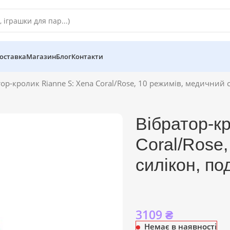
оставка
Магазин
Блог
Контакти
тор-кролик Rianne S: Xena Coral/Rose, 10 режимів, медичний
Вібратор-к
Coral/Rose
силікон, п
3109
₴
Немає в наявності