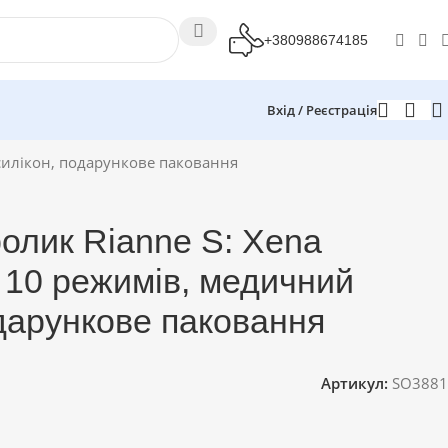
+380988674185
Вхід / Реєстрація
 силікон, подарункове паковання
ролик Rianne S: Xena
, 10 режимів, медичний
одарункове паковання
Артикул:
SO3881