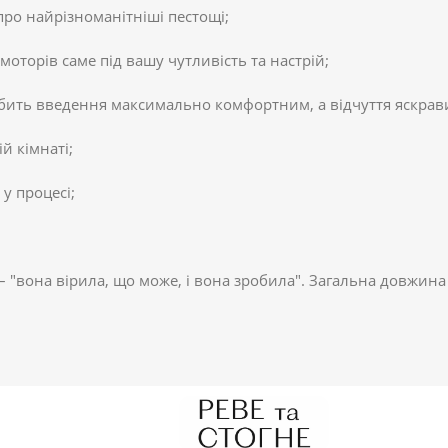
 про найрізноманітніші пестощі;
оторів саме під вашу чутливість та настрій;
робить введення максимально комфортним, а відчуття яскрав
й кімнаті;
 у процесі;
d" – "вона вірила, що може, і вона зробила". Загальна довжин