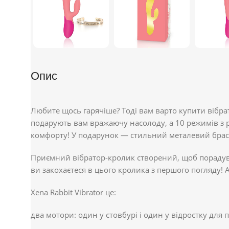
Опис
Любите щось гарячіше? Тоді вам варто купити вібрато
подарують вам вражаючу насолоду, а 10 режимів з ре
комфорту! У подарунок — стильний металевий брасл
Приємний вібратор-кролик створений, щоб порадуват
ви закохаєтеся в цього кролика з першого погляду! 
Xena Rabbit Vibrator це:
два мотори: один у стовбурі і один у відростку для п