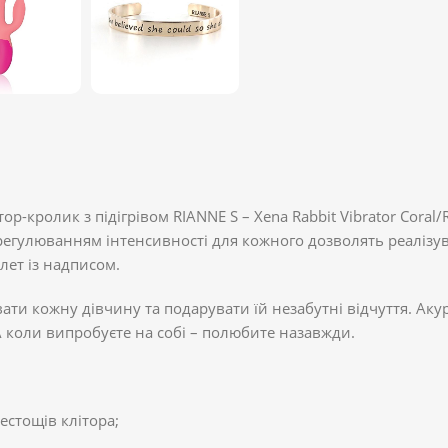
р-кролик з підігрівом RIANNE S – Xena Rabbit Vibrator Coral
гулюванням інтенсивності для кожного дозволять реалізувати
ет із надписом.
и кожну дівчину та подарувати їй незабутні відчуття. Акур
А коли випробуєте на собі – полюбите назавжди.
естощів клітора;